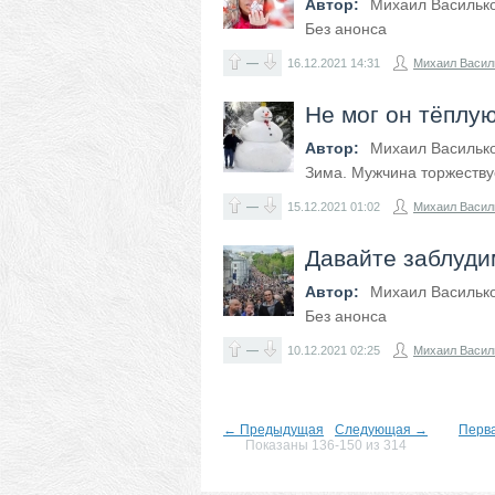
Автор:
Михаил Васильк
Без анонса
—
16.12.2021
14:31
Михаил Васил
Не мог он тёплую
Автор:
Михаил Васильк
Зима. Мужчина торжеству
—
15.12.2021
01:02
Михаил Васил
Давайте заблуди
Автор:
Михаил Васильк
Без анонса
—
10.12.2021
02:25
Михаил Васил
← Предыдущая
Следующая →
Перв
Показаны 136-150 из 314