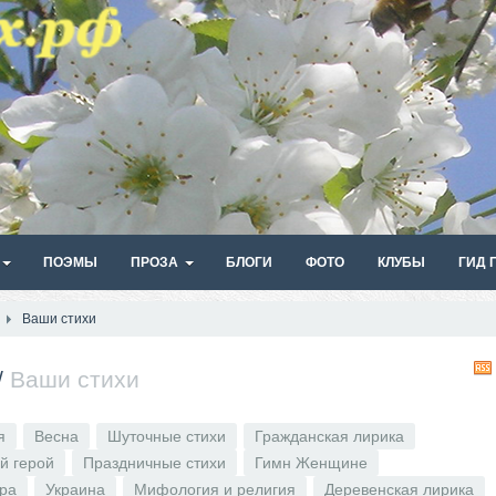
ПОЭМЫ
ПРОЗА
БЛОГИ
ФОТО
КЛУБЫ
ГИД 
Ваши стихи
/
Ваши стихи
я
Весна
Шуточные стихи
Гражданская лирика
й герой
Праздничные стихи
Гимн Женщине
ира
Украина
Мифология и религия
Деревенская лирика