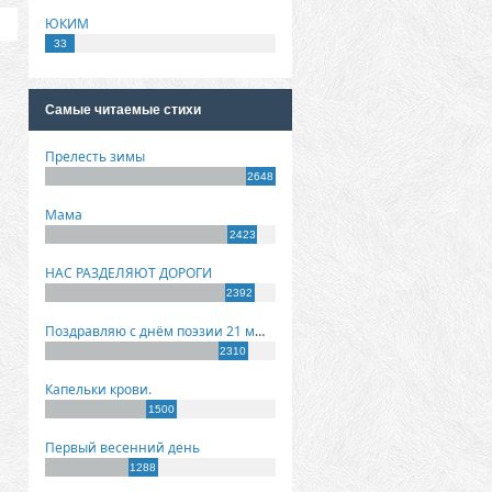
ЮКИМ
33
Самые читаемые стихи
Прелесть зимы
2648
Мама
2423
НАС РАЗДЕЛЯЮТ ДОРОГИ
2392
Поздравляю с днём поэзии 21 марта!
2310
Капельки крови.
1500
Первый весенний день
1288