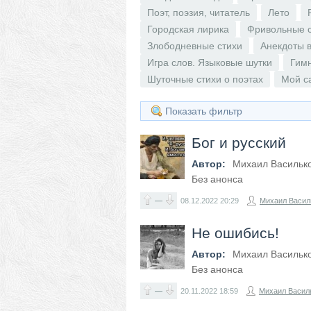
Поэт, поэзия, читатель
Лето
Городская лирика
Фривольные 
Злободневные стихи
Анекдоты в
Игра слов. Языковые шутки
Гим
Шуточные стихи о поэтах
Мой с
Показать фильтр
Бог и русский
Автор:
Михаил Васильк
Без анонса
—
08.12.2022
20:29
Михаил Васил
Не ошибись!
Автор:
Михаил Васильк
Без анонса
—
20.11.2022
18:59
Михаил Васил