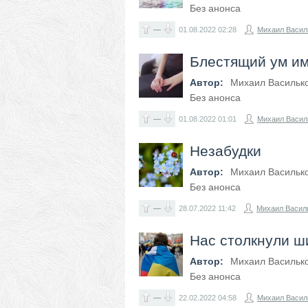
Без анонса
—
01.08.2022
02:28
Михаил Васил
Блестящий ум и
Автор:
Михаил Васильк
Без анонса
—
01.08.2022
01:01
Михаил Васил
Незабудки
Автор:
Михаил Васильк
Без анонса
—
28.07.2022
11:42
Михаил Васил
Нас столкнули ш
Автор:
Михаил Васильк
Без анонса
—
22.02.2022
04:58
Михаил Васил