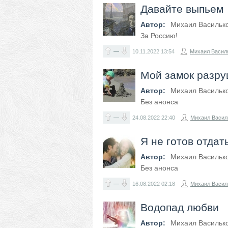
Давайте выпьем
Автор:
Михаил Васильк
За Россию!
—
10.11.2022
13:54
Михаил Васил
Мой замок разр
Автор:
Михаил Васильк
Без анонса
—
24.08.2022
22:40
Михаил Васил
Я не готов отдат
Автор:
Михаил Васильк
Без анонса
—
16.08.2022
02:18
Михаил Васил
Водопад любви
Автор:
Михаил Васильк