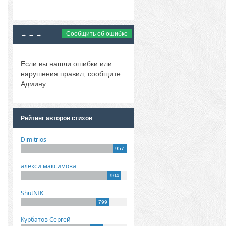
Сообщить об ошибке
→ → →
Если вы нашли ошибки или
нарушения правил, сообщите
Админу
Рейтинг авторов стихов
Dimitrios
957
алекси максимова
904
ShutNIK
799
Курбатов Сергей