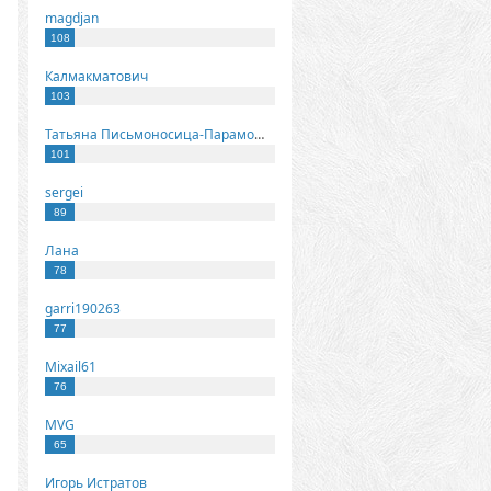
magdjan
108
Калмакматович
103
Татьяна Письмоносица-Парамонова
101
sergei
89
Лана
78
garri190263
77
Mixail61
76
MVG
65
Игорь Истратов