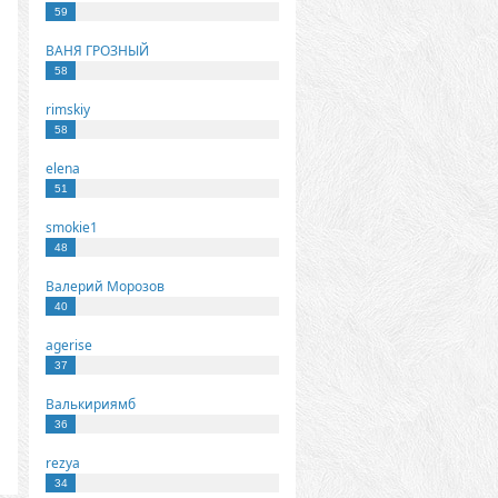
59
ВАНЯ ГРОЗНЫЙ
58
rimskiy
58
elena
51
smokie1
48
Валерий Морозов
40
agerise
37
Валькириямб
36
rezya
34