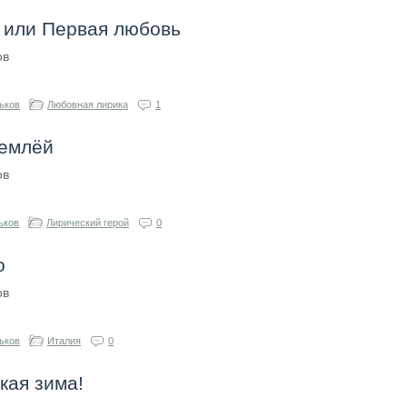
, или Первая любовь
ов
ьков
Любовная лирика
1
землёй
ов
ьков
Лирический герой
0
о
ов
ьков
Италия
0
кая зима!