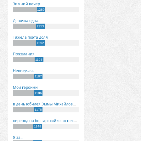
Зимний вечер
1280
Девочка одна.
1253
Тяжела поэта доля
1252
Пожелания
1193
Невезучая.
1187
Мои героини
1186
в день юбилея Эммы Михайловны Киселевой
1175
перевод на болгарский язык некоторых моих стихов
1148
Я за...