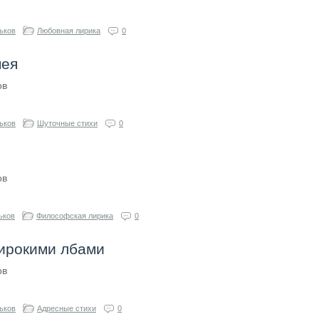
ьков
Любовная лирика
0
мея
ов
ьков
Шуточные стихи
0
ов
ьков
Философская лирика
0
ирокими лбами
ов
ьков
Адресные стихи
0