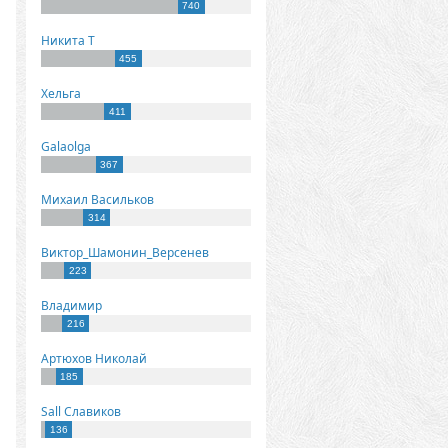
740
Никита Т
455
Хельга
411
Galaolga
367
Михаил Васильков
314
Виктор_Шамонин_Версенев
223
Владимир
216
Артюхов Николай
185
Sall Славиков
136