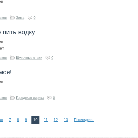
ов
ьков
Зима
0
 пить водку
ов
ет.
ьков
Шуточные стихи
0
мся!
ов
ьков
Городская лирика
0
ая
7
8
9
10
11
12
13
Последняя