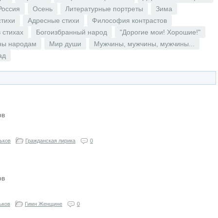
Россия
Осень
Литературные портреты
Зима
стихи
Адресные стихи
Философия контрастов
 стихах
Богоизбранный народ
"Дорогие мои! Хорошие!"
ны народам
Мир души
Мужчины, мужчины, мужчины...
ад
ов
ьков
Гражданская лирика
0
ов
ьков
Гимн Женщине
0