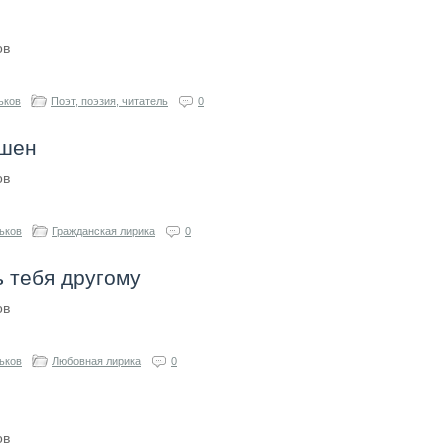
ов
ьков
Поэт, поэзия, читатель
0
ушен
ов
ьков
Гражданская лирика
0
ь тебя другому
ов
ьков
Любовная лирика
0
ов