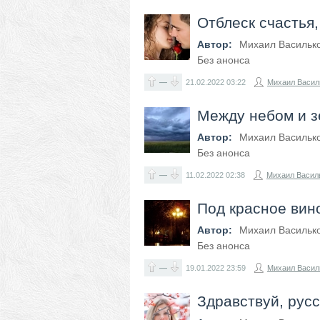
Отблеск счастья
Автор:
Михаил Васильк
Без анонса
—
21.02.2022
03:22
Михаил Васил
Между небом и 
Автор:
Михаил Васильк
Без анонса
—
11.02.2022
02:38
Михаил Васил
Под красное вин
Автор:
Михаил Васильк
Без анонса
—
19.01.2022
23:59
Михаил Васил
Здравствуй, русс