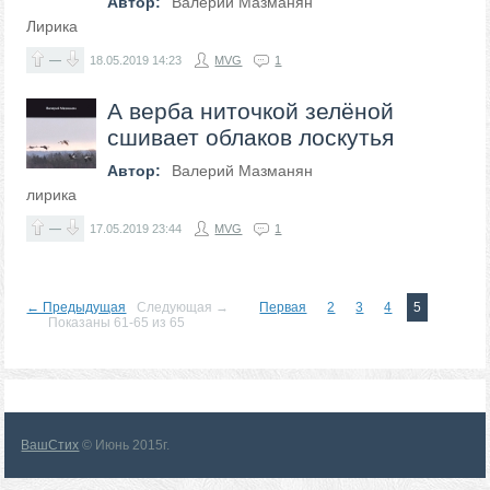
Автор:
Валерий Мазманян
Лирика
—
18.05.2019
14:23
MVG
1
А верба ниточкой зелёной
сшивает облаков лоскутья
Автор:
Валерий Мазманян
лирика
—
17.05.2019
23:44
MVG
1
← Предыдущая
Следующая →
Первая
2
3
4
5
Показаны 61-65 из 65
ВашСтих
© Июнь 2015г.