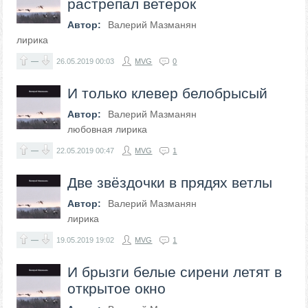
растрепал ветерок
Автор:
Валерий Мазманян
лирика
—
26.05.2019
00:03
MVG
0
И только клевер белобрысый
Автор:
Валерий Мазманян
любовная лирика
—
22.05.2019
00:47
MVG
1
Две звёздочки в прядях ветлы
Автор:
Валерий Мазманян
лирика
—
19.05.2019
19:02
MVG
1
И брызги белые сирени летят в
открытое окно