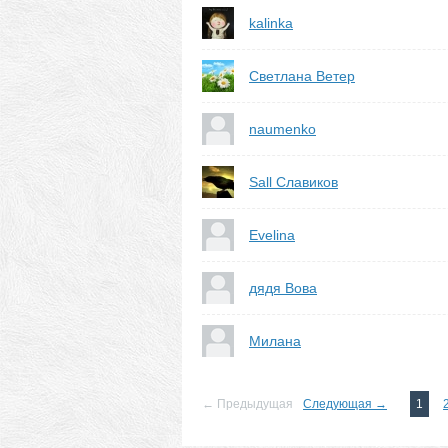
kalinka
Светлана Ветер
naumenko
Sall Славиков
Evelina
дядя Вова
Милана
← Предыдущая
Следующая →
1