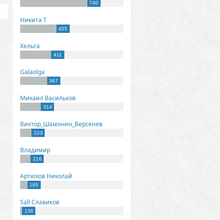
740
Никита Т
455
Хельга
411
Galaolga
367
Михаил Васильков
314
Виктор_Шамонин_Версенев
223
Владимир
216
Артюхов Николай
185
Sall Славиков
136