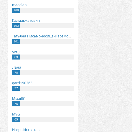
magdjan
108
Калмакматович
103
Татьяна Письмоносица-Парамонова
101
sergei
89
Лана
78
garri190263
77
Mixail61
76
MVG
65
Игорь Истратов