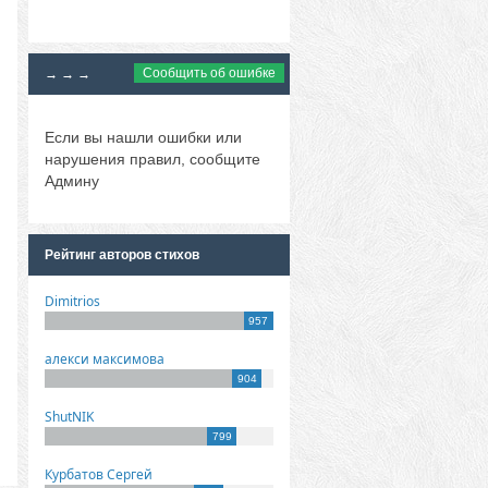
Сообщить об ошибке
→ → →
Если вы нашли ошибки или
нарушения правил, сообщите
Админу
Рейтинг авторов стихов
Dimitrios
957
алекси максимова
904
ShutNIK
799
Курбатов Сергей