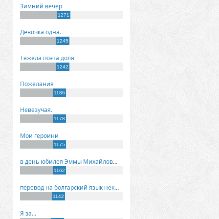
Зимний вечер
1271
Девочка одна.
1245
Тяжела поэта доля
1242
Пожелания
1186
Невезучая.
1178
Мои героини
1175
в день юбилея Эммы Михайловны Киселевой
1162
перевод на болгарский язык некоторых моих стихов
1142
Я за...