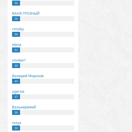
59
ВАНЯ ГРОЗНЫЙ
58
rimskiy
58
elena
51
smokie1
48
Валерий Морозов
40
agerise
37
Валькириямб
36
rezya
34