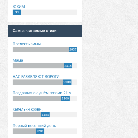
ЮКИМ
33
Самые читаемые стихи
Прелесть зимы
2637
Мама
2415
НАС РАЗДЕЛЯЮТ ДОРОГИ
2380
Поздравляю с днём поэзии 21 марта!
2300
Капельки крови.
1484
Первый весенний день
1281