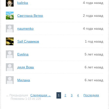
kalinka
4 года назад
Светлана Ветер
2 года назад
naumenko
4 года назад
Sall Славиков
1 год назад
Evelina
5 лет назад
дядя Вова
6 лет назад
Милана
6 лет назад
← Предыдущая
Следующая →
1
2
3
4
Последняя
Показаны 1-15 из 226