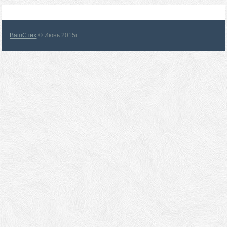
ВашСтих
© Июнь 2015г.