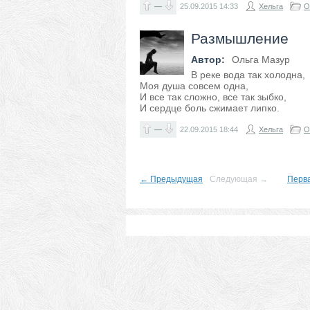
—
25.09.2015
14:33
Хельга
О
Размышление
Автор:
Ольга Мазур
В реке вода так холодна,
Моя душа совсем одна,
И все так сложно, все так зыбко,
И сердце боль сжимает липко.
—
22.09.2015
18:44
Хельга
О
← Предыдущая
Следующая →
Перв