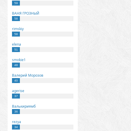
59
ВАНЯ ГРОЗНЫЙ
58
rimskiy
58
elena
51
smokie1
48
Валерий Морозов
40
agerise
37
Валькириямб
36
rezya
34