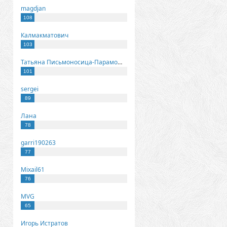
magdjan
108
Калмакматович
103
Татьяна Письмоносица-Парамонова
101
sergei
89
Лана
78
garri190263
77
Mixail61
76
MVG
65
Игорь Истратов