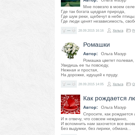
Автор:
Ольга Мазур
Мне повезло в моем селе
Где так богата щедрая природа,
Где шум реки, щебечут в небе птицы
Где люди ценят независимость, своб
—
28.09.2015
16:16
Хельга
Р
Ромашки
Автор:
Ольга Мазур
Ромашка цветет полевая,
Увидишь ее ты повсюду,
Нежная и простая,
На дорожке, идущей к пруду.
—
28.09.2015
14:05
Хельга
О
Как рождается л
Автор:
Ольга Мазур
Спросите, как рождается 
И я отвечу, что совсем нежданно,
И вспомнить нам захочется все вновь
Без выдумки, без лирики, обмана...