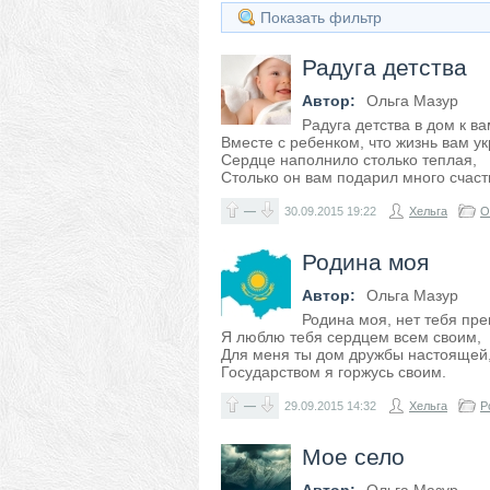
Показать фильтр
Радуга детства
Автор:
Ольга Мазур
Радуга детства в дом к в
Вместе с ребенком, что жизнь вам ук
Сердце наполнило столько теплая,
Столько он вам подарил много счаст
—
30.09.2015
19:22
Хельга
О
Родина моя
Автор:
Ольга Мазур
Родина моя, нет тебя пре
Я люблю тебя сердцем всем своим,
Для меня ты дом дружбы настоящей
Государством я горжусь своим.
—
29.09.2015
14:32
Хельга
Р
Мое село