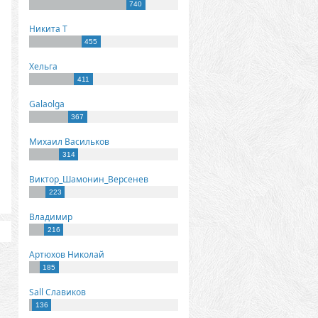
740
Никита Т
455
Хельга
411
Galaolga
367
Михаил Васильков
314
Виктор_Шамонин_Версенев
223
Владимир
216
Артюхов Николай
185
Sall Славиков
136