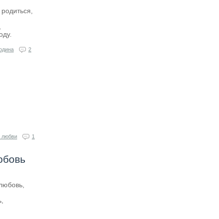
 родиться,
,
оду.
одина
2
 любви
1
юбовь
любовь,
,