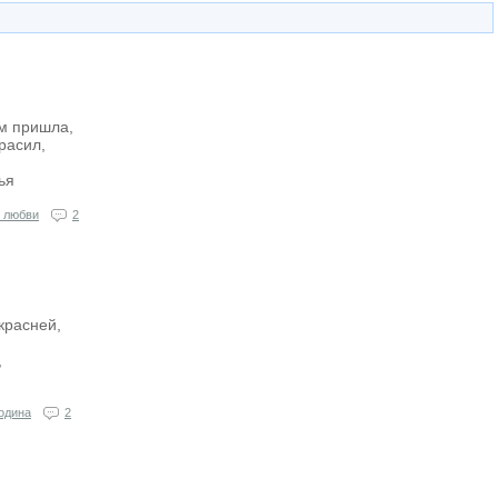
ам пришла,
расил,
ья
 любви
2
красней,
,
одина
2