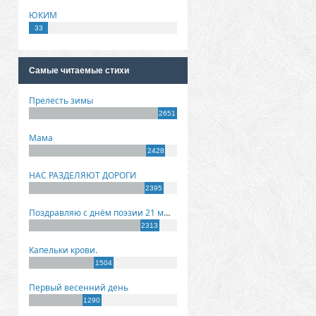
ЮКИМ
33
Самые читаемые стихи
Прелесть зимы
2651
Мама
2428
НАС РАЗДЕЛЯЮТ ДОРОГИ
2395
Поздравляю с днём поэзии 21 марта!
2313
Капельки крови.
1504
Первый весенний день
1290