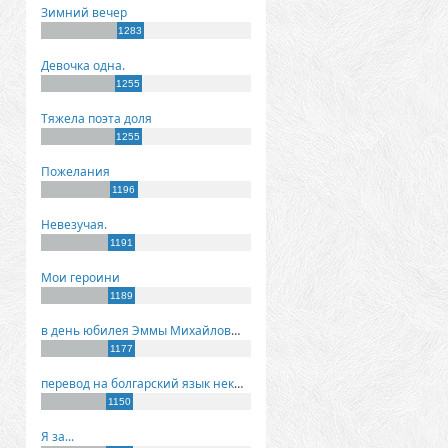
Зимний вечер
1283
Девочка одна.
1255
Тяжела поэта доля
1255
Пожелания
1196
Невезучая.
1191
Мои героини
1189
в день юбилея Эммы Михайловны Киселевой
1177
перевод на болгарский язык некоторых моих стихов
1150
Я за...