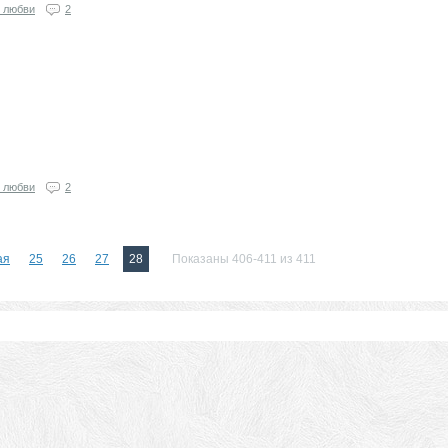
 любви
2
 любви
2
ая
25
26
27
28
Показаны 406-411 из 411