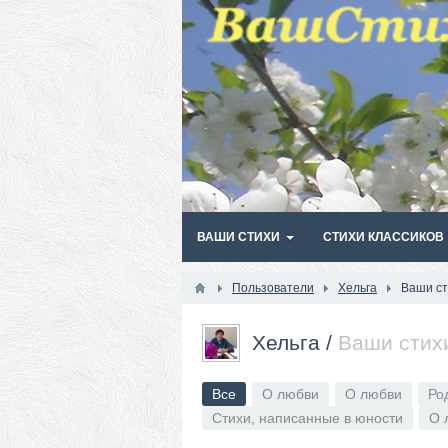
ВАШИ СТИХИ
СТИХИ КЛАССИКОВ
Пользователи
Хельга
Ваши ст
Хельга
/
Ваши стих
Все
О любви
О любви
Ро
Стихи, написанные в юности
О 