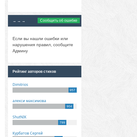
Сообщить об ошибке
→ → →
Если вы нашли ошибки или
нарушения правил, сообщите
Админу
Рейтинг авторов стихов
Dimitrios
957
алекси максимова
904
ShutNIK
799
Курбатов Сергей