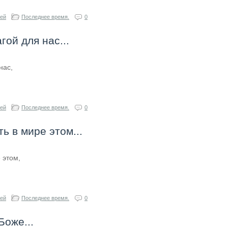
гей
Последнее время.
0
гой для нас...
нас,
гей
Последнее время.
0
ть в мире этом...
 этом,
гей
Последнее время.
0
Боже...