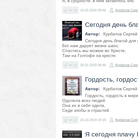
А, в сущности, в нём затаилось зло.
—
10.03.2020
09:46
Курбатов Сер
Сегодня день бла
Автор:
Курбатов Сергей
Сегодня день благой для 
Бог нам дарует жизни шанс.
Спастись мы можем во Христе,
Там на Голгофе на кресте.
—
25.02.2020
08:46
Курбатов Сер
Гордость, гордос
Автор:
Курбатов Сергей
Гордость, гордость в мире
Одолела всех людей.
Она их в себя одела,
Седи злобы и страстей.
—
16.10.2019
19:18
Курбатов Сер
Я сегодня плачу 