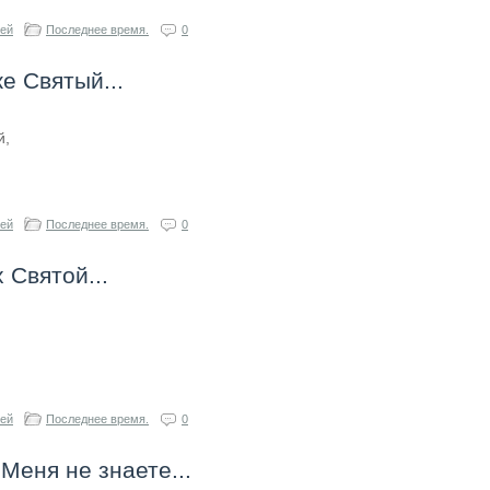
гей
Последнее время.
0
е Святый...
й,
гей
Последнее время.
0
 Святой...
гей
Последнее время.
0
 Меня не знаете...