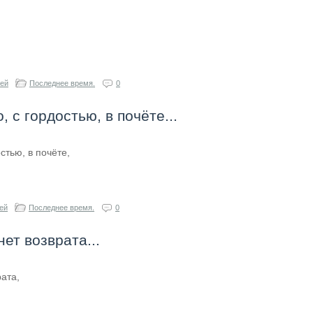
гей
Последнее время.
0
, с гордостью, в почёте...
стью, в почёте,
ей
Последнее время.
0
нет возврата...
рата,