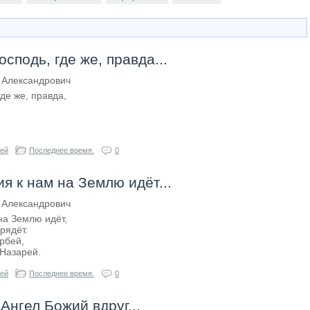
осподь, где же, правда...
 Александрович
где же, правда,
гей
Последнее время.
0
ия к нам на Землю идёт...
 Александрович
 на Землю идёт,
грядёт.
орбей,
 Назарей.
гей
Последнее время.
0
Ангел Божий вдруг...