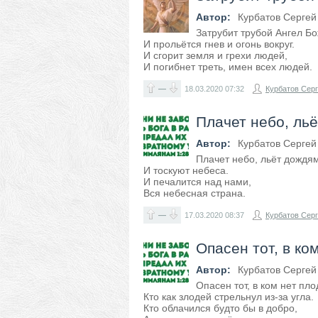
Автор:
Курбатов Сергей
Затрубит трубой Ангел Бо
И прольётся гнев и огонь вокруг.
И сгорит земля и грехи людей,
И погибнет треть, имен всех людей.
—
18.03.2020
07:32
Курбатов Сер
Плачет небо, льё
Автор:
Курбатов Сергей
Плачет небо, льёт дождя
И тоскуют небеса.
И печалится над нами,
Вся небесная страна.
—
17.03.2020
08:37
Курбатов Сер
Опасен тот, в ком
Автор:
Курбатов Сергей
Опасен тот, в ком нет пло
Кто как злодей стрельнул из-за угла.
Кто облачился будто бы в добро,