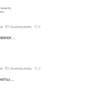
 знаете,
ня.
.
гей
Последнее время.
0
веки...
гей
Последнее время.
0
еты...