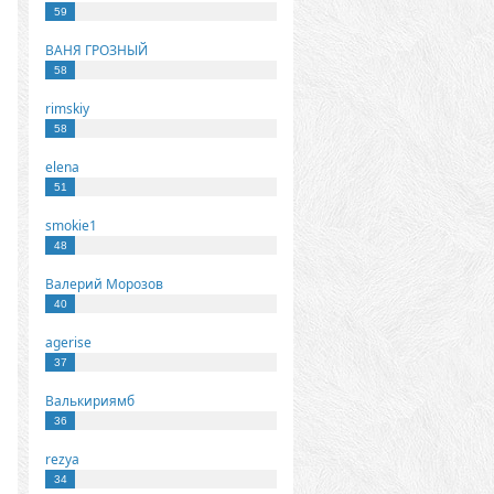
59
ВАНЯ ГРОЗНЫЙ
58
rimskiy
58
elena
51
smokie1
48
Валерий Морозов
40
agerise
37
Валькириямб
36
rezya
34