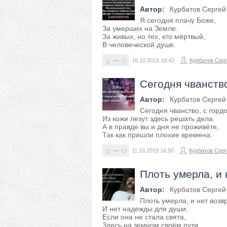
Автор:
Курбатов Сергей
Я сегодня плачу Боже,
За умерших на Земле.
За живых, но тех, кто мёртвый,
В человеческой душе.
—
16.10.2019
18:42
Курбатов Сер
Сегодня чванство
Автор:
Курбатов Сергей
Сегодня чванство, с гордо
Из кожи лезут здесь решать дела.
А в правде вы и дня не проживёте,
Так как пришли плохие времена.
—
11.10.2019
16:50
Курбатов Серг
Плоть умерла, и 
Автор:
Курбатов Сергей
Плоть умерла, и нет возв
И нет надежды для души.
Если она не стала свята,
Здесь на земном своём пути.