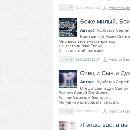
—
06.10.2019
21:33
Курбатов Сер
Боже милый, Бож
Автор:
Курбатов Сергей
Боже милый, Боже Святы
Мир весь этот вместе взятый,
Не достоин благ Твоих,
Из-за похотей плотских.
—
04.10.2019
21:17
Курбатов Сер
Отец и Сын и Дух
Автор:
Курбатов Сергей
Отец и Сын и Дух Святой,
Всё это Сущий Бог Живой.
Дающий жизнь и благодать,
Могущий нас прощать, спасать.
—
02.10.2019
19:51
Курбатов Сер
Я знаю вас, а вы