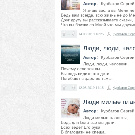
Автор:
Курбатов Сергей
Я знаю вас, а вы Меня не
Ведь вам всегда, всю жизнь не до Ме
Друг другу вы рассказываете сказки,
Что вы близки со Мной что мы друзья
—
14.08.2019
16:25
Курбатов Сер
Люди, люди, чело
Автор:
Курбатов Сергей
Люди, люди, человеки,
Почему ослепли вы.
Вы ведь видите что дети,
Погибают в царстве тьмы.
—
12.08.2019
14:15
Курбатов Сер
Люди милые план
Автор:
Курбатов Сергей
Люди милые планеты,
Ведь для Бога все мы дети.
Всех ведёт Его рука,
В благодати не спеша.