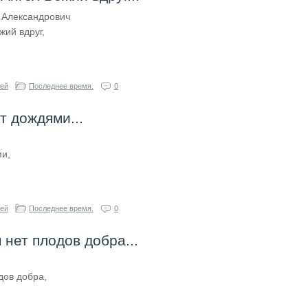
 Александрович
жий вдруг,
гей
Последнее время.
0
т дождями...
ми,
гей
Последнее время.
0
 нет плодов добра...
дов добра,