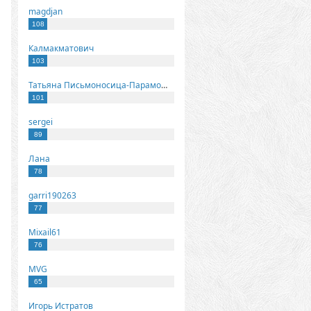
magdjan
108
Калмакматович
103
Татьяна Письмоносица-Парамонова
101
sergei
89
Лана
78
garri190263
77
Mixail61
76
MVG
65
Игорь Истратов