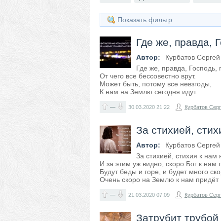
Показать фильтр
Где же, правда, Г
Автор:
Курбатов Сергей
Где же, правда, Господь, 
От чего все бессовестно врут.
Может быть, потому все невзгоды,
К нам на Землю сегодня идут.
—
30.03.2020
21:22
Курбатов Сер
За стихией, стих
Автор:
Курбатов Сергей
За стихией, стихия к нам
И за этим уж видно, скоро Бог к нам 
Будут беды и горе, и будет много ск
Очень скоро на Землю к нам придёт
—
21.03.2020
07:09
Курбатов Сер
Затрубит трубой 