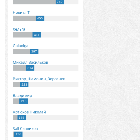
740
Никита Т
455
Хельга
411
Galaolga
367
Михаил Васильков
314
Виктор_Шамонин_Версенев
223
Владимир
216
Артюхов Николай
185
Sall Славиков
136