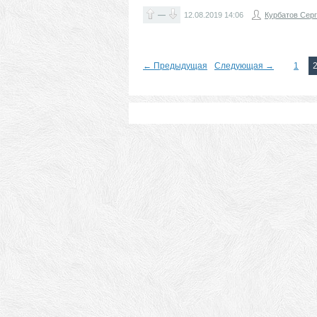
—
12.08.2019
14:06
Курбатов Сер
← Предыдущая
Следующая →
1