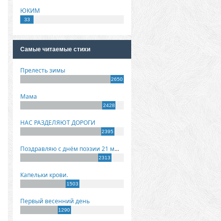
ЮКИМ
33
Самые читаемые стихи
Прелесть зимы
2650
Мама
2428
НАС РАЗДЕЛЯЮТ ДОРОГИ
2395
Поздравляю с днём поэзии 21 марта!
2313
Капельки крови.
1503
Первый весенний день
1290