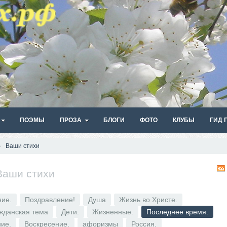
ПОЭМЫ
ПРОЗА
БЛОГИ
ФОТО
КЛУБЫ
ГИД 
Ваши стихи
Ваши стихи
ие.
Поздравление!
Душа
Жизнь во Христе.
жданская тема
Дети.
Жизненные.
Последнее время.
ие.
Воскресение.
афоризмы
Россия.