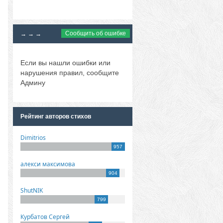
Сообщить об ошибке
→ → →
Если вы нашли ошибки или
нарушения правил, сообщите
Админу
Рейтинг авторов стихов
Dimitrios
957
алекси максимова
904
ShutNIK
799
Курбатов Сергей