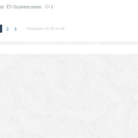
гей
Последнее время.
0
2
3
4
Показаны 16-30 из 46