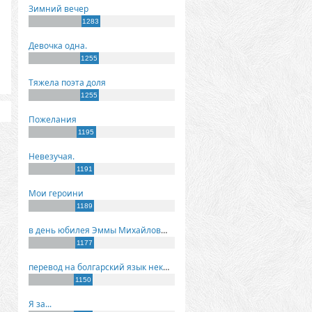
Зимний вечер
1283
Девочка одна.
1255
Тяжела поэта доля
1255
Пожелания
1195
Невезучая.
1191
Мои героини
1189
в день юбилея Эммы Михайловны Киселевой
1177
перевод на болгарский язык некоторых моих стихов
1150
Я за...