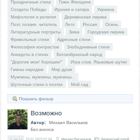
Праздничные стихи
Гимн Женщине
Солдаты Победы
Ирония и сатира
Украина
Мифология и религия
Деревенская лирика
Поэт, поэзия, читатель
Лето
Россия
Осень
Литературные портреты
Зима
Городская лирика
Фривольные стихи
Адресные стихи
Философия контрастов
Злободневные стихи
Анекдоты в стихах
Богоизбранный народ
"Дорогие мои! Хорошие!"
Игра слов. Языковые шутки
Гимны народам
Мир души
Мужчины, мужчины, мужчины...
Шуточные стихи о поэтах
Мой сад
Показать фильтр
Возможно
Автор:
Михаил Васильков
Без анонса
—
23.01.2023
01:04
Михаил Васильков
Лирический герой