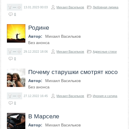
—
13.01.2023
00:03
Михаил Васильков
Любовная лирика
0
Родине
Автор:
Михаил Васильков
Без анонса
—
29.12.2022
18:06
Михаил Васильков
Адресные стихи
0
Почему старушки смотрят косо
Автор:
Михаил Васильков
Без анонса
—
27.12.2022
16:45
Михаил Васильков
Ирония и сатира
0
В Марселе
Автор:
Михаил Васильков