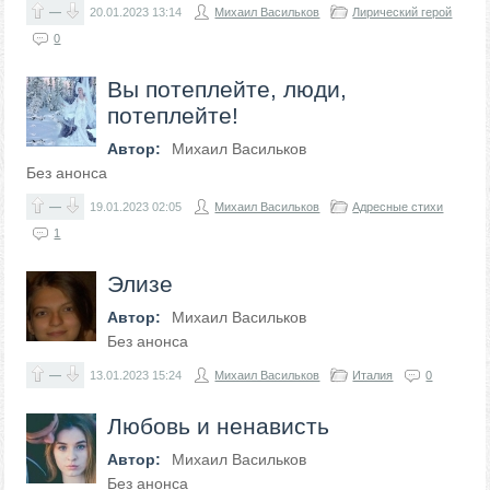
—
20.01.2023
13:14
Михаил Васильков
Лирический герой
0
Вы потеплейте, люди,
потеплейте!
Автор:
Михаил Васильков
Без анонса
—
19.01.2023
02:05
Михаил Васильков
Адресные стихи
1
Элизе
Автор:
Михаил Васильков
Без анонса
—
13.01.2023
15:24
Михаил Васильков
Италия
0
Любовь и ненависть
Автор:
Михаил Васильков
Без анонса