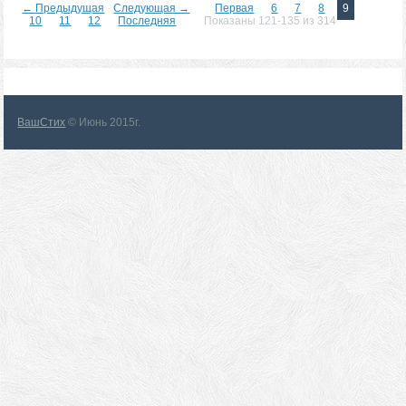
← Предыдущая
Следующая →
Первая
6
7
8
9
10
11
12
Последняя
Показаны 121-135 из 314
ВашСтих
© Июнь 2015г.