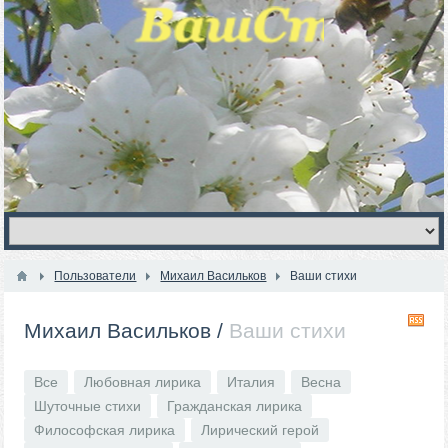
Пользователи
Михаил Васильков
Ваши стихи
R
Михаил Васильков
/
Ваши стихи
Все
Любовная лирика
Италия
Весна
Шуточные стихи
Гражданская лирика
Философская лирика
Лирический герой