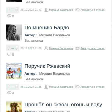
Без анонса
—
26.12.2022
21:41
Михаил Васильков
Анекдоты в стихах
0
По мнению Бардо
Автор:
Михаил Васильков
Без анонса
—
26.12.2022
21:39
Михаил Васильков
Анекдоты в стихах
0
Поручик Ржевский
Автор:
Михаил Васильков
Без анонса
—
26.12.2022
21:36
Михаил Васильков
Анекдоты в стихах
3
Прошёл он сквозь огонь и воду