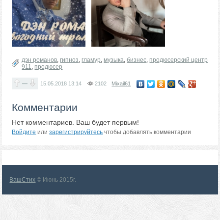
дэн романов
,
гипноз
,
гламур
,
музыка
,
бизнес
,
продюсерский центр
911
,
продюсер
—
15.05.2018
13:14
2102
Mixail61
Комментарии
Нет комментариев. Ваш будет первым!
Войдите
или
зарегистрируйтесь
чтобы добавлять комментарии
ВашСтих
© Июнь 2015г.