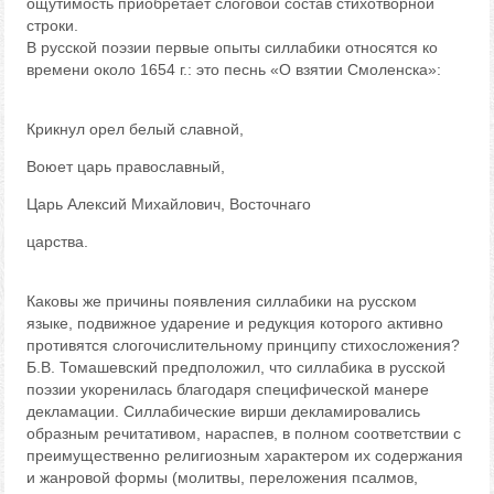
ощутимость приобретает слоговой состав стихотворной
строки.
В русской поэзии первые опыты силлабики относятся ко
времени около 1654 г.: это песнь «О взятии Смоленска»:
Крикнул орел белый славной,
Воюет царь православный,
Царь Алексий Михайлович, Восточнаго
царства.
Каковы же причины появления силлабики на русском
языке, подвижное ударение и редукция которого активно
противятся слогочислительному принципу стихосложения?
Б.В. Томашевский предположил, что силлабика в русской
поэзии укоренилась благодаря специфической манере
декламации. Силлабические вирши декламировались
образным речитативом, нараспев, в полном соответствии с
преимущественно религиозным характером их содержания
и жанровой формы (молитвы, переложения псалмов,