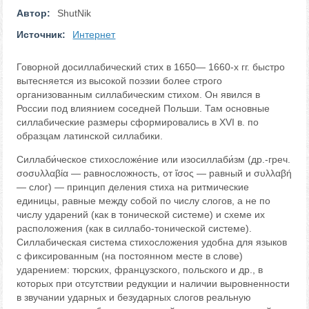
Автор:
ShutNik
Источник:
Интернет
Говорной досиллабический стих в 1650— 1660-х гг. быстро
вытесняется из высокой поэзии более строго
организованным силлабическим стихом. Он явился в
России под влиянием соседней Польши. Там основные
силлабические размеры сформировались в XVI в. по
образцам латинской силлабики.
Силлаби́ческое стихосложе́ние или изосиллаби́зм (др.-греч.
σοσυλλαβία — равносложность, от ἴσος — равный и συλλαβή
— слог) — принцип деления стиха на ритмические
единицы, равные между собой по числу слогов, а не по
числу ударений (как в тонической системе) и схеме их
расположения (как в силлабо-тонической системе).
Силлабическая система стихосложения удобна для языков
с фиксированным (на постоянном месте в слове)
ударением: тюрских, французского, польского и др., в
которых при отсутствии редукции и наличии выровненности
в звучании ударных и безударных слогов реальную