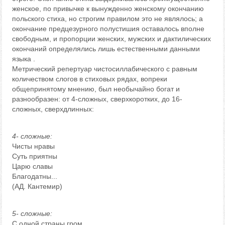
женское, по привычке к вынужденно женскому окончанию
польского стиха, но строгим правилом это не являлось; а
окончание предцезурного полустишия оставалось вполне
свободным, и пропорции женских, мужских и дактилических
окончаний определялись лишь естественными данными
языка .
Метрический репертуар чистосиллабического с равным
количеством слогов в стиховых рядах, вопреки
общепринятому мнению, был необычайно богат и
разнообразен: от 4-сложных, сверхкоротких, до 16-
сложных, сверхдлинных:
4- сложные:
Чисты нравы
Суть приятны
Царю славы
Благодатны...
(АД. Кантемир)
5- сложные:
С одной страны гром,