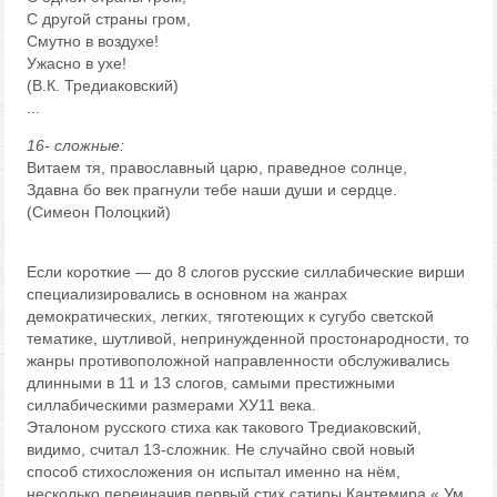
С другой страны гром,
Смутно в воздухе!
Ужасно в ухе!
(В.К. Тредиаковский)
...
16- сложные:
Витаем тя, православный царю, праведное солнце,
Здавна бо век прагнули тебе наши души и сердце.
(Симеон Полоцкий)
Если короткие — до 8 слогов русские силлабические вирши
специализировались в основном на жанрах
демократических, легких, тяготеющих к сугубо светской
тематике, шутливой, непринужденной простонародности, то
жанры противоположной направленности обслуживались
длинными в 11 и 13 слогов, самыми престижными
силлабическими размерами ХУ11 века.
Эталоном русского стиха как такового Тредиаковский,
видимо, считал 13-сложник. Не случайно свой новый
способ стихосложения он испытал именно на нём,
несколько переиначив первый стих сатиры Кантемира « Ум