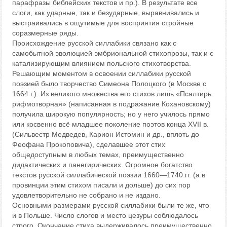
парафразы библейских текстов и пр.). В результате все
слоги, как ударные, так и безударные, выравнивались и
выстраивались в ощутимые для восприятия стройные
соразмерные ряды.
Происхождение русской силлабики связано как с
самобытной эволюцией эмбриональной стихопрозы, так и с
катализирующим влиянием польского стихотворства.
Решающим моментом в освоении силлабики русской
поэзией было творчество Симеона Полоцкого (в Москве с
1664 г.). Из великого множества его стихов лишь «Псалтирь
рифмотворная» (написанная в подражание Кохановскому)
получила широкую популярность; но у него училось прямо
или косвенно всё младшее поколение поэтов конца XVII в.
(Сильвестр Медведев, Карион Истомин и др., вплоть до
Феофана Прокоповича), сделавшее этот стих
общедоступным в любых темах, преимущественно
дидактических и панегирических. Огромное богатство
текстов русской силлабической поэзии 1660—1740 гг. (а в
провинции этим стихом писали и дольше) до сих пор
удовлетворительно не собрано и не издано.
Основными размерами русской силлабики были те же, что
и в Польше. Число слогов и место цезуры соблюдалось
строго. Окончание стиха выдерживалось преимущественно