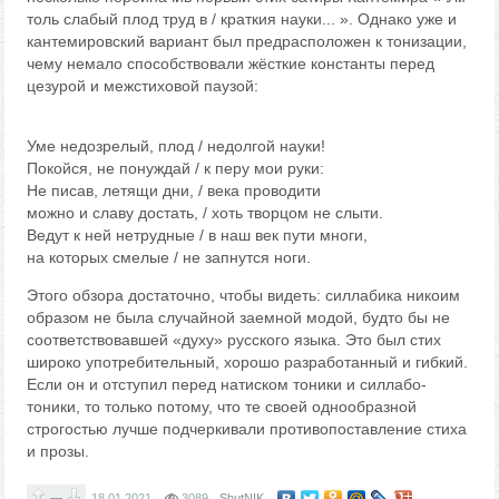
толь слабый плод труд в / краткия науки... ». Однако уже и
кантемировский вариант был предрасположен к тонизации,
чему немало способствовали жёсткие константы перед
цезурой и межстиховой паузой:
Уме недозрелый, плод / недолгой науки!
Покойся, не понуждай / к перу мои руки:
Не писав, летящи дни, / века проводити
можно и славу достать, / хоть творцом не слыти.
Ведут к ней нетрудные / в наш век пути многи,
на которых смелые / не запнутся ноги.
Этого обзора достаточно, чтобы видеть: силлабика никоим
образом не была случайной заемной модой, будто бы не
соответствовавшей «духу» русского языка. Это был стих
широко употребительный, хорошо разработанный и гибкий.
Если он и отступил перед натиском тоники и силлабо-
тоники, то только потому, что те своей однообразной
строгостью лучше подчеркивали противопоставление стиха
и прозы.
—
18.01.2021
3089
ShutNIK