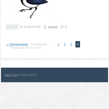
—
04.10.2014
21:08
magdjan
4
← Предыдущая
Следующая →
1
2
3
4
Показаны 46-47 из 47
ВашСтих
© Июнь 2015г.