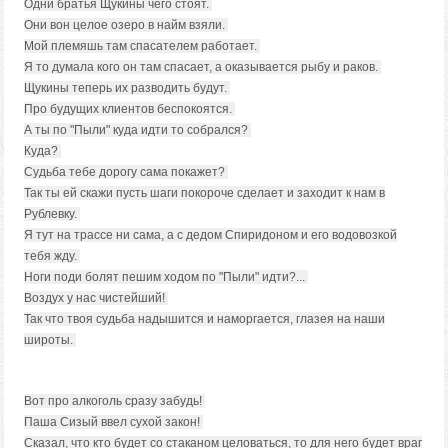
Одни братья Щукины чего стоят.
Они вон целое озеро в найм взяли.
Мой племяшь там спасателем работает.
Я то думала кого он там спасает, а оказывается рыбу и раков.
Щукины теперь их разводить будут.
Про будущих клиентов беспокоятся.
А ты по "Пыли" куда идти то собрался?
Куда?
Судьба тебе дорогу сама покажет?
Так ты ей скажи пусть шаги покороче сделает и заходит к нам в
Рублевку.
Я тут на трассе ни сама, а с дедом Спиридоном и его водовозкой
тебя жду.
Ноги поди болят пешим ходом по "Пыли" идти?...
Воздух у нас чистейший!
Так что твоя судьба надышится и наморгается, глазея на наши
широты.
Вот про алкоголь сразу забудь!
Паша Сизый ввел сухой закон!
Сказал, что кто будет со стаканом целоваться, то для него будет враг