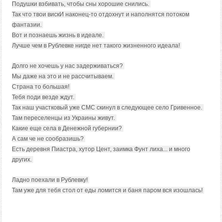
Подушки взбивать, чтобы сны хорошие снились.
Так что твои вискИ наконец-то отдохнут и наполнятся потоком
фантазии.
Вот и познаешь жизнь в идеале.
Лучше чем в Рублевке нигде нет такого жизненного идеала!
Долго не хочешь у нас задерживаться?
Мы даже на это и не рассчитываем.
Страна то большая!
Тебя поди везде ждут.
Так наш участковый уже СМС скинул в следующее село Гривенное.
Там переселенцы из Украины живут.
Какие еще села в Денежной губернии?
А сам че не сообразишь?
Есть деревня Пиастра, хутор Цент, заимка Фунт лиха... и много
других.
Ладно поехали в Рублевку!
Там уже для тебя стол от еды ломится и баня паром вся изошлась!