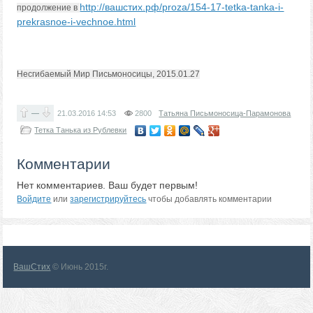
http://вашстих.рф/proza/154-17-tetka-tanka-i-
продолжение в
prekrasnoe-i-vechnoe.html
Несгибаемый Мир Письмоносицы, 2015.01.27
—
21.03.2016
14:53
2800
Татьяна Письмоносица-Парамонова
Тетка Танька из Рублевки
Комментарии
Нет комментариев. Ваш будет первым!
Войдите
или
зарегистрируйтесь
чтобы добавлять комментарии
ВашСтих
© Июнь 2015г.