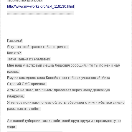
Творчество Для Всех
http://www.my-works.org/text_118130.html
,,,,,,,,,,,,,,,,,,,,,,,,,,,,,,,,,,,,,,,,,,,,,,,,,,,,,,,,,,,,,,,,,,,,,,,,,,,,
Гаврила!
Я тут на этой трассе тебя встречаю.
Как кто?
Тетка Танька из Рублевки!
Мне наш участковый Лешка Лешович сообщил, что ты по ней к нам
идешь.
Ему из соседнего села Копейка про тебя их участковый Миха
Строгий СМС прислал.
А ты че не знал, что "Пыль" пролегает через нашу Денежную
губернию.
Я теперь понимаю почему область губернией кличут- губы все сильно
раскатывать любят.
А в нашей губернии таких любителей пруд пруди и к президенту не
ходи.