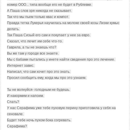
номер ООО... типа вообще его не будет в Рублевке.
А Паша слов зря никогда не сказывает.
Так что мы пьем только квас и компот.
Правда тетка Лукерья научилась на молоке своей козы Лизки кумыс
делать.
Так Паша Сизый его сам и покупает у нее за евро.
Сказал, что лечит им себе что-то.
Гаврила, а ты не знаешь что?
Вы же там у городе все знаете.
Мы с бабами пытались у инете найти сведения про это лечение.
Интернет завис.
Написал, что сам хочет про это знать.
Просил сообщить ему, когда мы про это узнаем.
Ты не волнуйся- голодным не будешь.
И накормим и напоим.
Спать?
У нас Серафима уже тебе пуховую перину приготовила у себя на
сеновале.
Будет тебе ночь пухом бока согревать.
Серафима?