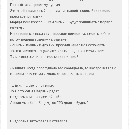
Первый канал рекламу пустил.
Это чтобы нам новый шанс дать в нашей нелегкой пенсионо-
престарелой жизни.
Морщинами изрезанных и сивых,... будут принимать в первую
очередь.
Изношенных, спесивых,... просили немного успокоить себя и
потом подавать заявку на участие.
Ленивых, пьяных и дурных- просили канал не беспокоить.
Так вот, Лизавета, я уже две заявки подала от себя и тебя!
Ты как еще осилишь такое мероприятие?
Лизавета, когда прослушала это сообщение, то шустро встала с
корзины с яблоками и молвила загробным голосом:
-... Если на свете нет иных!
То я с тобой и в первых рядах.
Надеюсь там приз достойный?
А если мы обе победим, как ЕГО делить будем?
Сидоровна захохотала и ответила..