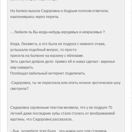
На балкон вышла Сидоровна и бодрым голосом ответила,
наклонившись через перила.
-...Любили ль Вы когда-нибудь юродивых и некрасивых ?
Когда, Лизавета, а это была ее подруга с нижнего этажа,
услышала подобный вопрос, то просто
присела на балконе на корзину с яблоками.
Зять сделал доброе дело: привез ей и наказ сделал - варенья
ему наварить.
Пообещал кабельный интернет подключить.
-Сидоровна, ты че переспала или опять ночное эротическое шоу
смотрела?
Сидоровна заученным текстом молвила, что у ее подруги 70
летней даже последние зубы стали стучать от воображаемой
картины, что Сидоровна рассказала..
- Дык , полюбите этих Будд,.. это новое шоу для стариков.