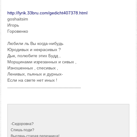
http://lyrik.33bru.com/gedicht407378.html
goshaitsim
Игорь
Горовенко
Любили ль Вы когда-нибудь
Юродивых и некрасивых ?
Дык, полюбите этих Будд ,
Морщинами изрезанных и сивых ,
Изношенных , спесивых ,
Ленивых, пьяных и дурных-
Если на свете нет иных !
,,,,,,,,,,,,,,,,,,,,,,,,,,,,,,,,,,,,,,,,,,,,,,,,,,,,,,,,,,,,
-Сидоровна?
Спишь поди?
Выглянь старая перечница!