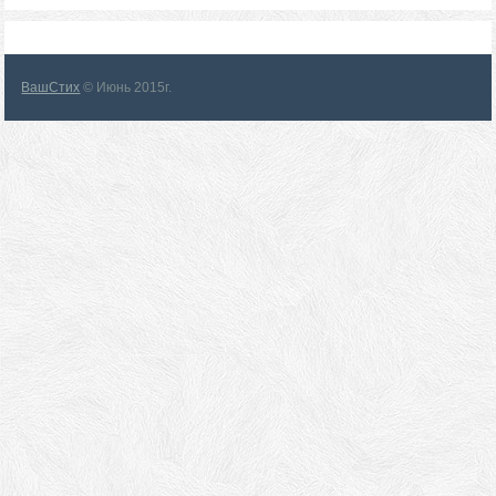
ВашСтих
© Июнь 2015г.