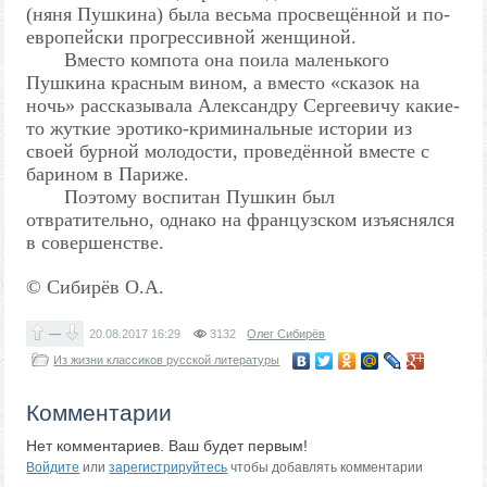
(няня Пушкина) была весьма просвещённой и по-
европейски прогрессивной женщиной.
Вместо компота она поила маленького
Пушкина красным вином, а вместо «сказок на
ночь» рассказывала Александру Сергеевичу какие-
то жуткие эротико-криминальные истории из
своей бурной молодости, проведённой вместе с
барином в Париже.
Поэтому воспитан Пушкин был
отвратительно, однако на французском изъяснялся
в совершенстве.
© Сибирёв О.А.
—
20.08.2017
16:29
3132
Олег Сибирёв
Из жизни классиков русской литературы
Комментарии
Нет комментариев. Ваш будет первым!
Войдите
или
зарегистрируйтесь
чтобы добавлять комментарии