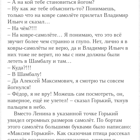
– А на кой тебе становиться йогом?
– Ну как же тебе объяснить-то? Понимаешь,
только что на ковре самолёте прилетал Владимир
Ильич и сказал…
– На чём?!!!
– На ковре-самолёте… Я понимаю, что это всё
звучит более чем странно и глупо. Нет, лично я в
ковры-самолёты не верю, да и Владимир Ильич в
них тоже не верит, но мы с ним должны были
лететь в Шамбалу и там…
– Куда?!!!
– В Шамбалу!
– Да Алексей Максимович, я смотрю ты совсем
йогнулся!
– Фёдор, я не вру! Можешь сам посмотреть, он,
наверное, ещё не улетел! – сказал Горький, ткнув
пальцем в небо.
Вместо Ленина в указанной точке Горький
увидел огромных размеров самолёт. По бортам
этого самолёта большими буквами было написано:
«Максим Горький». Как сказочная птица рассекал
самолёт воздушное пространство, удивляя и