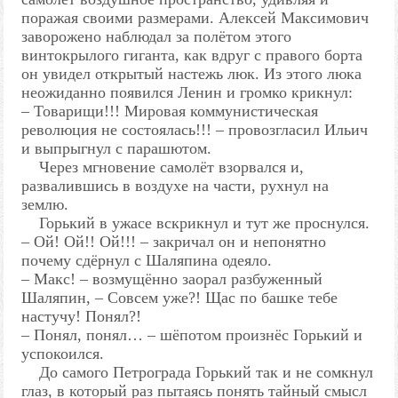
поражая своими размерами. Алексей Максимович
заворожено наблюдал за полётом этого
винтокрылого гиганта, как вдруг с правого борта
он увидел открытый настежь люк. Из этого люка
неожиданно появился Ленин и громко крикнул:
– Товарищи!!! Мировая коммунистическая
революция не состоялась!!! – провозгласил Ильич
и выпрыгнул с парашютом.
Через мгновение самолёт взорвался и,
развалившись в воздухе на части, рухнул на
землю.
Горький в ужасе вскрикнул и тут же проснулся.
– Ой! Ой!! Ой!!! – закричал он и непонятно
почему сдёрнул с Шаляпина одеяло.
– Макс! – возмущённо заорал разбуженный
Шаляпин, – Совсем уже?! Щас по башке тебе
настучу! Понял?!
– Понял, понял… – шёпотом произнёс Горький и
успокоился.
До самого Петрограда Горький так и не сомкнул
глаз, в который раз пытаясь понять тайный смысл