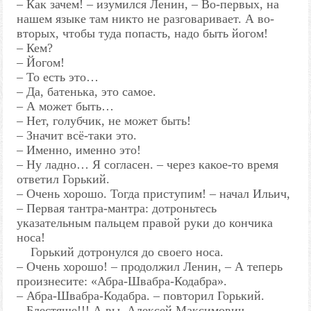
– Как зачем! – изумился Ленин, – Во-первых, на
нашем языке там никто не разговаривает. А во-
вторых, чтобы туда попасть, надо быть йогом!
– Кем?
– Йогом!
– То есть это…
– Да, батенька, это самое.
– А может быть…
– Нет, голубчик, не может быть!
– Значит всё-таки это.
– Именно, именно это!
– Ну ладно… Я согласен. – через какое-то время
ответил Горький.
– Очень хорошо. Тогда приступим! – начал Ильич,
– Первая тантра-мантра: дотроньтесь
указательным пальцем правой руки до кончика
носа!
Горький дотронулся до своего носа.
– Очень хорошо! – продолжил Ленин, – А теперь
произнесите: «Абра-Швабра-Кодабра».
– Абра-Швабра-Кодабра. – повторил Горький.
– Блестяще!!! А вы, Алексей Максимович,