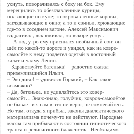
уснуть, поворачиваясь с боку на бок. Ему
мерещились то обезглавленные курицы,
ползающие по купе; то окровавленные коровы,
заглядывающие в окно; а то и свиньи, хрюкающие
где-то в соседнем вагоне. Алексей Максимович
вздрагивал, вскрикивал, но вскоре уснул.
А под утро ему приснился необычный сон: он
шёл по какой-то дороге и увидел, как на ковре-
самолёте к нему подлетел одетый в восточный
халат и чалму Ленин.
– Здравствуйте батенька! – радостно сказал
приземлившийся Ильич.
– Эко диво! – удивился Горький, – Как такое
возможно?
– Да, батенька, не удивляйтесь это ковёр-
самолёт… Знаю-знаю, голубчик, ковров-самолётов
не бывает и я сам в это не верю, не сомневайтесь.
Но там, откуда я прибыл, законы диалектического
материализма почему-то не действуют. Народные
массы там прибывают в состоянии гипнотического
транса и религиозного блаженства. Необходимо