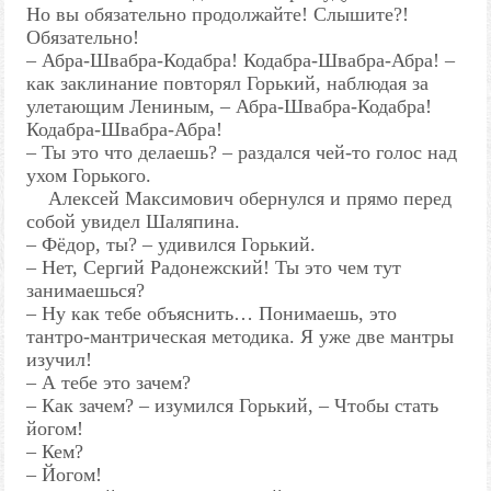
Но вы обязательно продолжайте! Слышите?!
Обязательно!
– Абра-Швабра-Кодабра! Кодабра-Швабра-Абра! –
как заклинание повторял Горький, наблюдая за
улетающим Лениным, – Абра-Швабра-Кодабра!
Кодабра-Швабра-Абра!
– Ты это что делаешь? – раздался чей-то голос над
ухом Горького.
Алексей Максимович обернулся и прямо перед
собой увидел Шаляпина.
– Фёдор, ты? – удивился Горький.
– Нет, Сергий Радонежский! Ты это чем тут
занимаешься?
– Ну как тебе объяснить… Понимаешь, это
тантро-мантрическая методика. Я уже две мантры
изучил!
– А тебе это зачем?
– Как зачем? – изумился Горький, – Чтобы стать
йогом!
– Кем?
– Йогом!