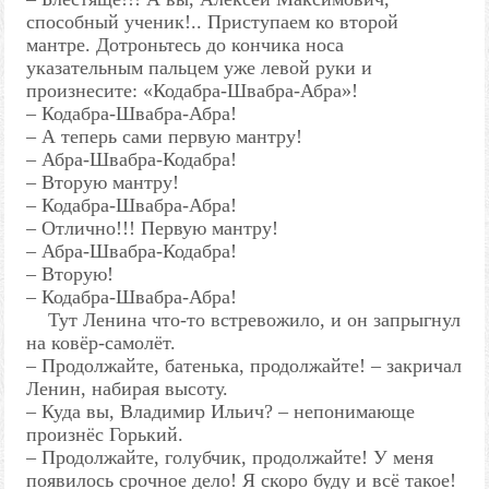
способный ученик!.. Приступаем ко второй
мантре. Дотроньтесь до кончика носа
указательным пальцем уже левой руки и
произнесите: «Кодабра-Швабра-Абра»!
– Кодабра-Швабра-Абра!
– А теперь сами первую мантру!
– Абра-Швабра-Кодабра!
– Вторую мантру!
– Кодабра-Швабра-Абра!
– Отлично!!! Первую мантру!
– Абра-Швабра-Кодабра!
– Вторую!
– Кодабра-Швабра-Абра!
Тут Ленина что-то встревожило, и он запрыгнул
на ковёр-самолёт.
– Продолжайте, батенька, продолжайте! – закричал
Ленин, набирая высоту.
– Куда вы, Владимир Ильич? – непонимающе
произнёс Горький.
– Продолжайте, голубчик, продолжайте! У меня
появилось срочное дело! Я скоро буду и всё такое!