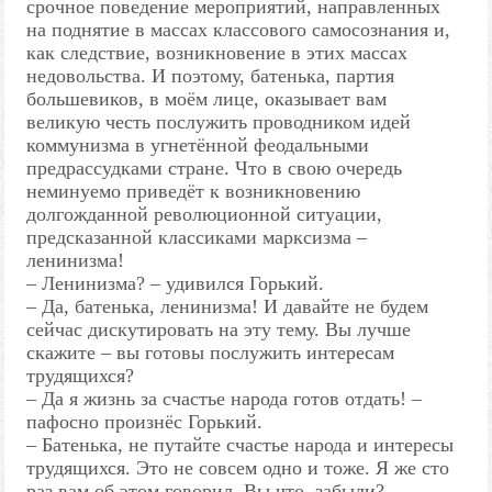
срочное поведение мероприятий, направленных
на поднятие в массах классового самосознания и,
как следствие, возникновение в этих массах
недовольства. И поэтому, батенька, партия
большевиков, в моём лице, оказывает вам
великую честь послужить проводником идей
коммунизма в угнетённой феодальными
предрассудками стране. Что в свою очередь
неминуемо приведёт к возникновению
долгожданной революционной ситуации,
предсказанной классиками марксизма –
ленинизма!
– Ленинизма? – удивился Горький.
– Да, батенька, ленинизма! И давайте не будем
сейчас дискутировать на эту тему. Вы лучше
скажите – вы готовы послужить интересам
трудящихся?
– Да я жизнь за счастье народа готов отдать! –
пафосно произнёс Горький.
– Батенька, не путайте счастье народа и интересы
трудящихся. Это не совсем одно и тоже. Я же сто
раз вам об этом говорил. Вы что, забыли?