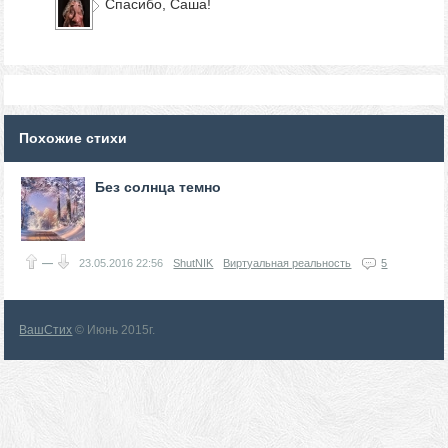
Спасибо, Саша!
Похожие стихи
Без солнца темно
—
23.05.2016
22:56
ShutNIK
Виртуальная реальность
5
ВашСтих
© Июнь 2015г.