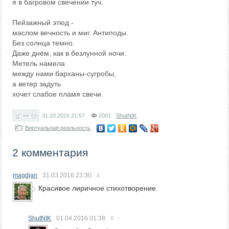
я в багровом свечении туч.
Пейзажный этюд -
маслом вечность и миг. Антиподы.
Без солнца темно.
Даже днём, как в безлунной ночи.
Метель намела
между нами барханы-сугробы,
а ветер задуть
хочет слабое пламя свечи.
—
31.03.2016
21:57
2001
ShutNIK
Виртуальная реальность
2 комментария
magdjan
31.03.2016
23:30
#
Красивое лиричное стихотворение.
ShutNIK
01.04.2016
01:38
#
↑