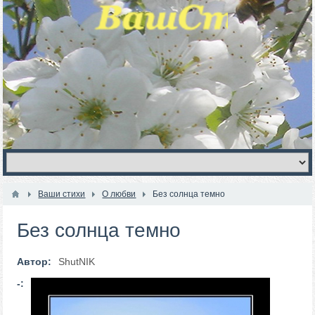
Ваши стихи
О любви
Без солнца темно
Без солнца темно
Автор:
ShutNIK
-: