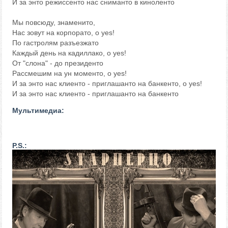
И за энто режиссенто нас сниманто в киноленто
Мы повсюду, знаменито,
Нас зовут на корпорато, o yes!
По гастролям разъезжато
Каждый день на кадиллако, o yes!
От "слона" - до президенто
Рассмешим на ун моменто, o yes!
И за энто нас клиенто - приглашанто на банкенто, o yes!
И за энто нас клиенто - приглашанто на банкенто
Мультимедиа:
P.S.: