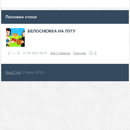
Похожие стихи
БЕЛОСНЕЖКА НА ЛУГУ
—
17.04.2021
05:41
Sall Славиков
Пародии
0
ВашСтих
© Июнь 2015г.