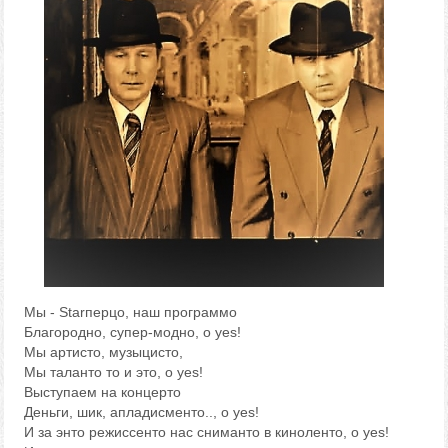
Мы - Starперцо, наш программо
Благородно, супер-модно, o yes!
Мы артисто, музыцисто,
Мы таланто то и это, o yes!
Выступаем на концерто
Деньги, шик, апладисменто.., o yes!
И за энто режиссенто нас сниманто в киноленто, o yes!