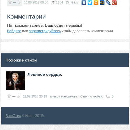
—
16.06.2017
00:58
1754
Dimitrios
Комментарии
Нет комментариев. Ваш будет первым!
Войдите
или
зарегистрируйтесь
чтобы добавлять комментарии
Похожие стихи
Ледяное сердце.
—
11.02.2018
23:18
алекси максимова
Стихи о любви.
0
ВашСтих
© Июнь 2015г.