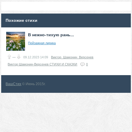
Похожие стихи
В нежно-тихую рань...
Пейзажная лирика
—
09.12.2023
14:09
Виктор_Шамонин_Версенев
Виктор Шамонин-Версенев СТИХИ И СКАЗКИ
0
ВашСтих
© Июнь 2015г.