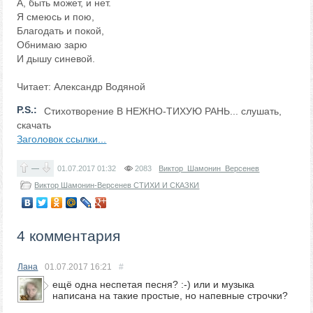
А, быть может, и нет.
Я смеюсь и пою,
Благодать и покой,
Обнимаю зарю
И дышу синевой.
Читает: Александр Водяной
P.S.:
Стихотворение В НЕЖНО-ТИХУЮ РАНЬ... слушать,
скачать
Заголовок ссылки...
—
01.07.2017
01:32
2083
Виктор_Шамонин_Версенев
Виктор Шамонин-Версенев СТИХИ И СКАЗКИ
4 комментария
Лана
01.07.2017
16:21
#
ещё одна неспетая песня? :-) или и музыка
написана на такие простые, но напевные строчки?