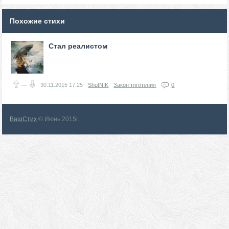
Похожие стихи
Стал реалистом
—
30.11.2015
17:25
ShutNIK
Закон тяготения
0
ВашСтих
© Июнь 2015г.