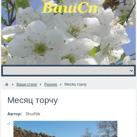
Ваши стихи
Разное
Месяц торчу
Месяц торчу
Автор:
ShutNik
-: