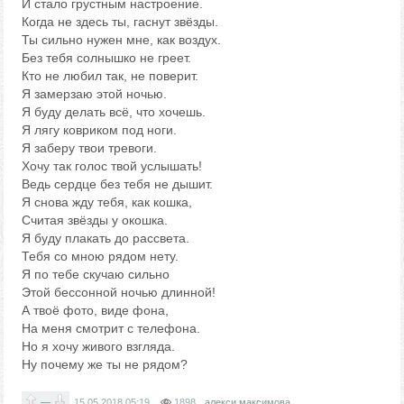
И стало грустным настроение.
Когда не здесь ты, гаснут звёзды.
Ты сильно нужен мне, как воздух.
Без тебя солнышко не греет.
Кто не любил так, не поверит.
Я замерзаю этой ночью.
Я буду делать всё, что хочешь.
Я лягу ковриком под ноги.
Я заберу твои тревоги.
Хочу так голос твой услышать!
Ведь сердце без тебя не дышит.
Я снова жду тебя, как кошка,
Считая звёзды у окошка.
Я буду плакать до рассвета.
Тебя со мною рядом нету.
Я по тебе скучаю сильно
Этой бессонной ночью длинной!
А твоё фото, виде фона,
На меня смотрит с телефона.
Но я хочу живого взгляда.
Ну почему же ты не рядом?
—
15.05.2018
05:19
1898
алекси максимова