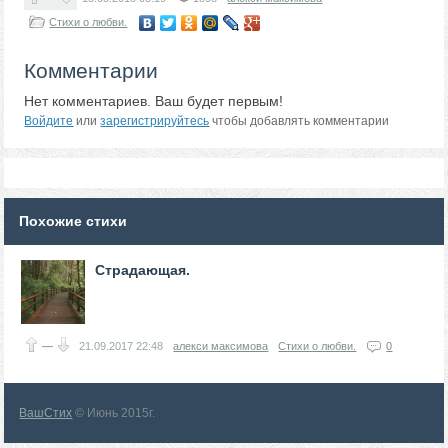
Стихи о любви.
Комментарии
Нет комментариев. Ваш будет первым!
Войдите
или
зарегистрируйтесь
чтобы добавлять комментарии
Похожие стихи
Страдающая.
—
21.09.2017
22:48
алекси максимова
Стихи о любви.
0
ВашСтих
© Июнь 2015г.