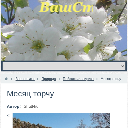
Ваши стихи
Природа
Пейзажная лирика
Месяц торчу
Месяц торчу
Автор:
ShutNik
-: