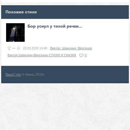
Похожие стихи
Бор уснул у тихой речки...
—
22.03.2020
14:40
Виктор_Шамонин_Версенев
Виктор Шамонин-Версенев СТИХИ И СКАЗКИ
0
ВашСтих
© Июнь 2015г.