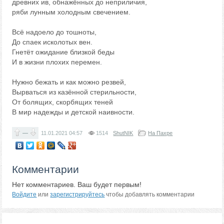
древних ив, обнажённых до неприличия,
ряби лунным холодным свечением.
Всё надоело до тошноты,
До спаек исколотых вен.
Гнетёт ожидание близкой беды
И в жизни плохих перемен.
Нужно бежать и как можно резвей,
Вырваться из казённой стерильности,
От болящих, скорбящих теней
В мир надежды и детской наивности.
—
11.01.2021
04:57
1514
ShutNIK
На Пахре
Комментарии
Нет комментариев. Ваш будет первым!
Войдите
или
зарегистрируйтесь
чтобы добавлять комментарии