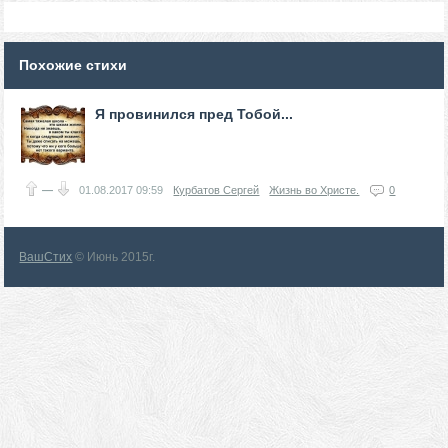
Похожие стихи
Я провинился пред Тобой...
—
01.08.2017
09:59
Курбатов Сергей
Жизнь во Христе.
0
ВашСтих
© Июнь 2015г.