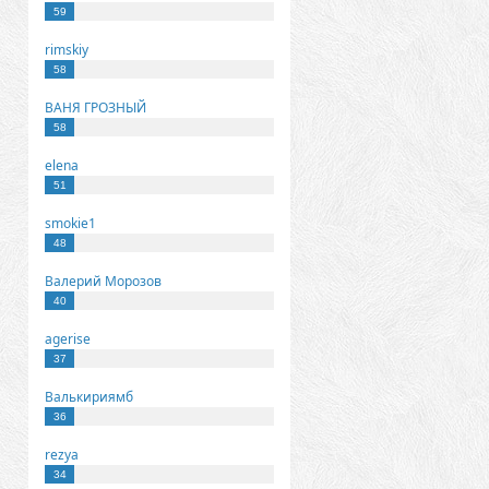
59
rimskiy
58
ВАНЯ ГРОЗНЫЙ
58
elena
51
smokie1
48
Валерий Морозов
40
agerise
37
Валькириямб
36
rezya
34