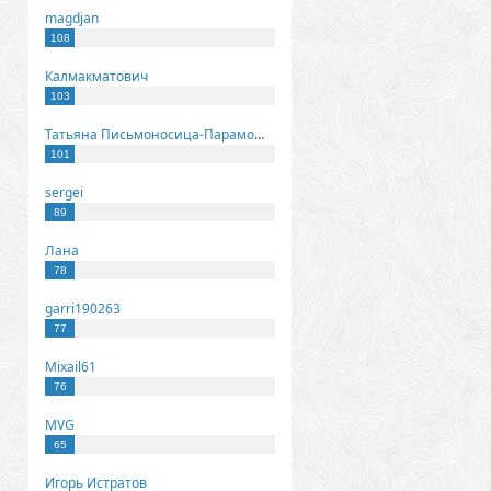
magdjan
108
Калмакматович
103
Татьяна Письмоносица-Парамонова
101
sergei
89
Лана
78
garri190263
77
Mixail61
76
MVG
65
Игорь Истратов