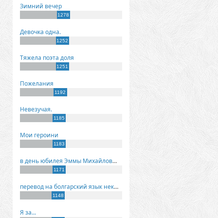
Зимний вечер
1278
Девочка одна.
1252
Тяжела поэта доля
1251
Пожелания
1192
Невезучая.
1185
Мои героини
1183
в день юбилея Эммы Михайловны Киселевой
1171
перевод на болгарский язык некоторых моих стихов
1148
Я за...