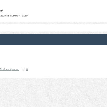
м!
авлять комментарии
Любовь Христа.
0