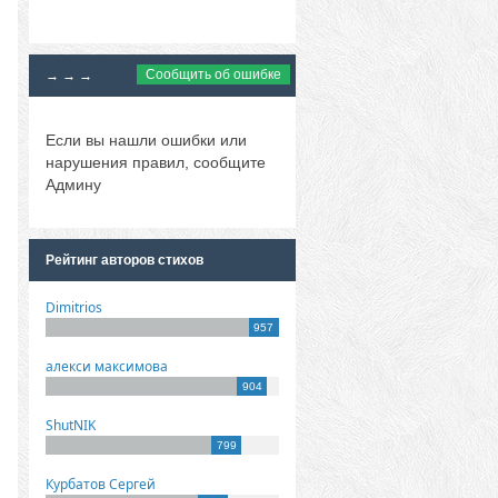
Сообщить об ошибке
→ → →
Если вы нашли ошибки или
нарушения правил, сообщите
Админу
Рейтинг авторов стихов
Dimitrios
957
алекси максимова
904
ShutNIK
799
Курбатов Сергей