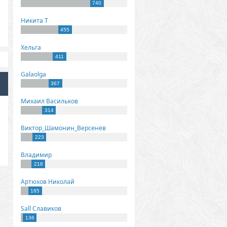
740
Никита Т
455
Хельга
411
Galaolga
367
Михаил Васильков
314
Виктор_Шамонин_Версенев
223
Владимир
216
Артюхов Николай
185
Sall Славиков
136