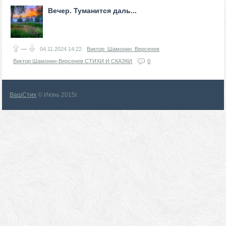
Вечер. Туманится даль...
—
04.11.2024
14:22
Виктор_Шамонин_Версенев
Виктор Шамонин-Версенев СТИХИ И СКАЗКИ
0
ВашСтих
© Июнь 2015г.