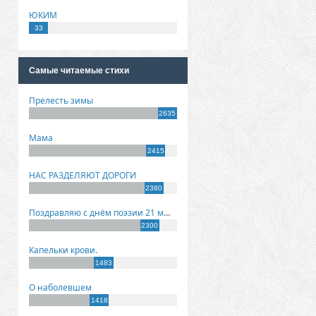
ЮКИМ
33
Самые читаемые стихи
Прелесть зимы
2635
Мама
2415
НАС РАЗДЕЛЯЮТ ДОРОГИ
2380
Поздравляю с днём поэзии 21 марта!
2300
Капельки крови.
1483
О наболевшем
1418