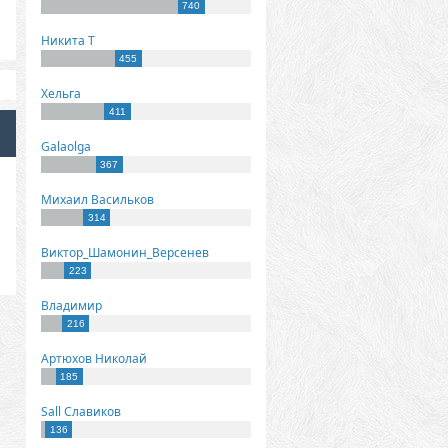
740
Никита Т
455
Хельга
411
Galaolga
367
Михаил Васильков
314
Виктор_Шамонин_Версенев
223
Владимир
216
Артюхов Николай
185
Sall Славиков
136