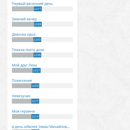
Первый весенний день
1277
Зимний вечер
1269
Девочка одна.
1243
Тяжела поэта доля
1239
Мой друг Леха
1227
Пожелания
1183
Невезучая.
1177
Мои героини
1174
в день юбилея Эммы Михайловны Киселевой