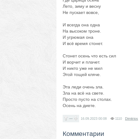
Где царица осень
Лето, зиму и весну
Не пускает вовсе,
И всегда она одна
На высоком троне.
И угрюмая она
И всё время стонет.
Стонет осень что есть сил
И ворчит и плачет.
И никто уже не мил
Этой тощей кляче.
Эта леди очень зла.
Зла на всё на свете.
Просто пусто на столах.
Осень на диете.
—
16.09.2023
00:08
1110
Dimitrios
Комментарии