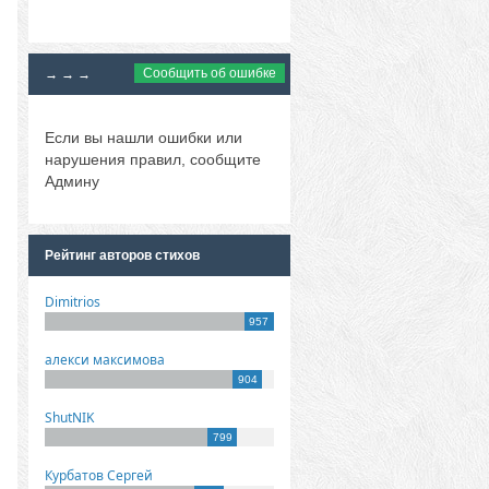
Сообщить об ошибке
→ → →
Если вы нашли ошибки или
нарушения правил, сообщите
Админу
Рейтинг авторов стихов
Dimitrios
957
алекси максимова
904
ShutNIK
799
Курбатов Сергей