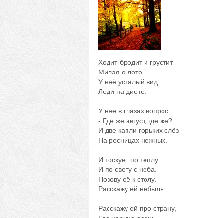
Ходит-бродит и грустит
Милая о лете.
У неё усталый вид.
Леди на диете.
У неё в глазах вопрос:
- Где же август, где же?
И две капли горьких слёз
На ресницах нежных.
И тоскует по теплу
И по свету с неба.
Позову её к столу.
Расскажу ей небыль.
Расскажу ей про страну,