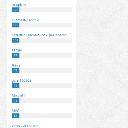
magdjan
108
Калмакматович
103
Татьяна Письмоносица-Парамонова
101
sergei
89
Лана
78
garri190263
77
Mixail61
76
MVG
65
Игорь Истратов