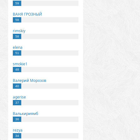
59
ВАНЯ ГРОЗНЫЙ
58
rimskiy
58
elena
51
smokie1
48
Валерий Морозов
40
agerise
37
Валькириямб
36
rezya
34