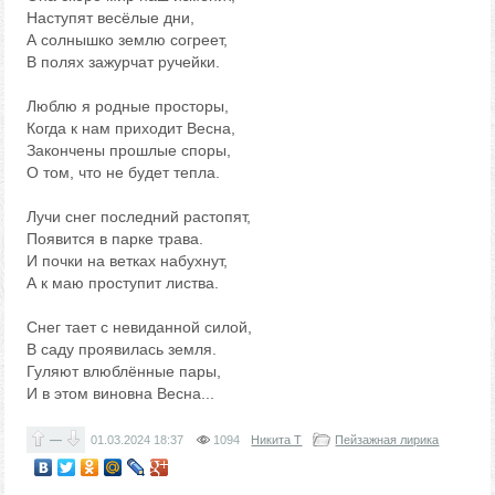
Наступят весёлые дни,
А солнышко землю согреет,
В полях зажурчат ручейки.
Люблю я родные просторы,
Когда к нам приходит Весна,
Закончены прошлые споры,
О том, что не будет тепла.
Лучи снег последний растопят,
Появится в парке трава.
И почки на ветках набухнут,
А к маю проступит листва.
Снег тает с невиданной силой,
В саду проявилась земля.
Гуляют влюблённые пары,
И в этом виновна Весна...
—
01.03.2024
18:37
1094
Никита Т
Пейзажная лирика