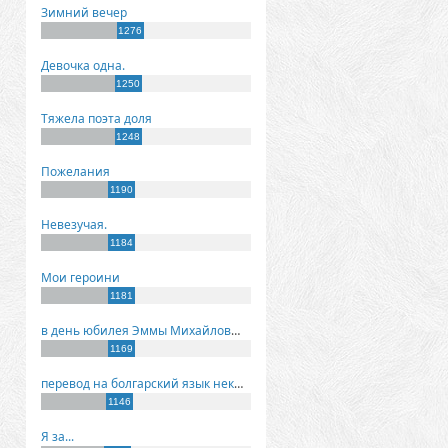
Зимний вечер
1276
Девочка одна.
1250
Тяжела поэта доля
1248
Пожелания
1190
Невезучая.
1184
Мои героини
1181
в день юбилея Эммы Михайловны Киселевой
1169
перевод на болгарский язык некоторых моих стихов
1146
Я за...