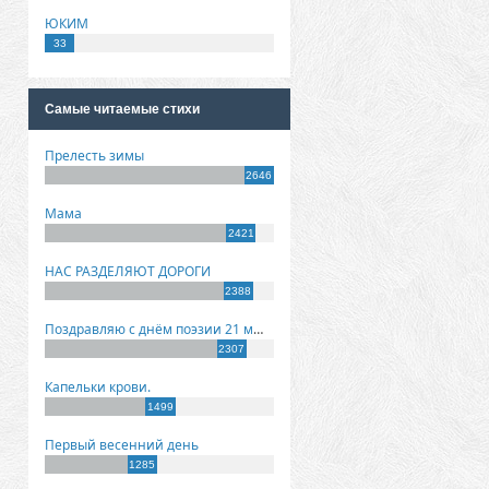
ЮКИМ
33
Самые читаемые стихи
Прелесть зимы
2646
Мама
2421
НАС РАЗДЕЛЯЮТ ДОРОГИ
2388
Поздравляю с днём поэзии 21 марта!
2307
Капельки крови.
1499
Первый весенний день
1285