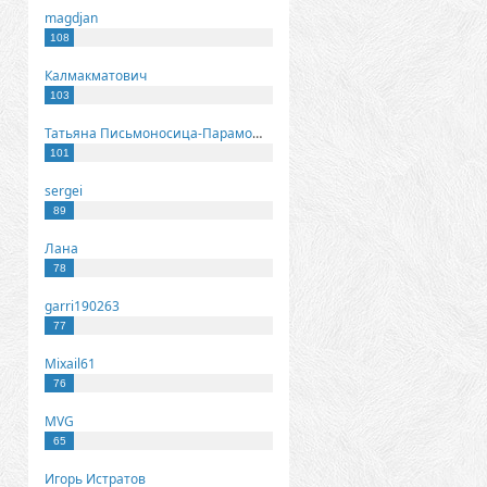
magdjan
108
Калмакматович
103
Татьяна Письмоносица-Парамонова
101
sergei
89
Лана
78
garri190263
77
Mixail61
76
MVG
65
Игорь Истратов