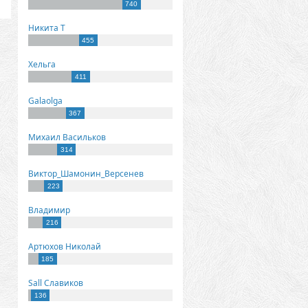
740
Никита Т
455
Хельга
411
Galaolga
367
Михаил Васильков
314
Виктор_Шамонин_Версенев
223
Владимир
216
Артюхов Николай
185
Sall Славиков
136