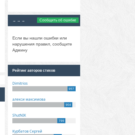
Сообщить об ошибке
→ → →
Если вы нашли ошибки или
нарушения правил, сообщите
Админу
Рейтинг авторов стихов
Dimitrios
957
алекси максимова
904
ShutNIK
799
Курбатов Сергей