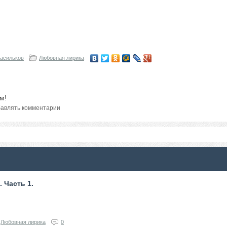
асильков
Любовная лирика
м!
авлять комментарии
 Часть 1.
Любовная лирика
0