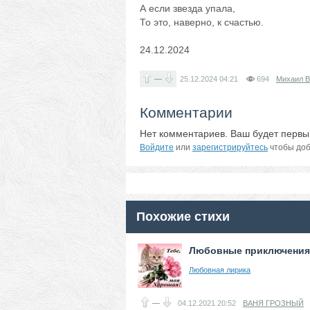
А если звезда упала,
То это, наверно, к счастью.
24.12.2024
—
25.12.2024
04:21
694
Михаил В
Комментарии
Нет комментариев. Ваш будет первы
Войдите
или
зарегистрируйтесь
чтобы доб
Похожие стихи
Любовные приключения.
Любовная лирика
—
04.12.2021
20:52
ВАНЯ ГРОЗНЫЙ