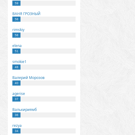
59
ВАНЯ ГРОЗНЫЙ
58
rimskiy
58
elena
51
smokie1
48
Валерий Морозов
40
agerise
37
Валькириямб
36
rezya
34