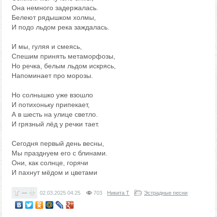
Она немного задержалась.
Белеют рядышком холмы,
И подо льдом река заждалась.
И мы, гуляя и смеясь,
Спешим принять метаморфозы,
Но речка, белым льдом искрясь,
Напоминает про морозы.
Но солнышко уже взошло
И потихоньку припекает,
А в шесть на улице светло.
И грязный лёд у речки тает.
Сегодня первый день весны,
Мы празднуем его с блинами.
Они, как солнце, горячи
И пахнут мёдом и цветами
—
02.03.2025
04:25
703
Никита Т
Эстрадные песни