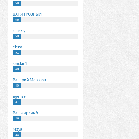
59
ВАНЯ ГРОЗНЫЙ
58
rimskiy
58
elena
51
smokie1
48
Валерий Морозов
40
agerise
37
Валькириямб
36
rezya
34