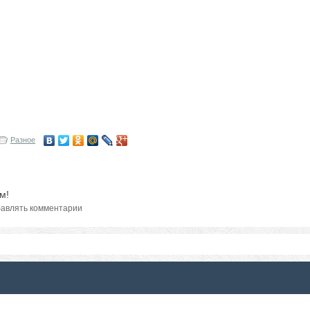
Разное
м!
авлять комментарии