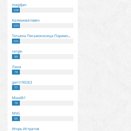
magdjan
108
Калмакматович
103
Татьяна Письмоносица-Парамонова
101
sergei
89
Лана
78
garri190263
77
Mixail61
76
MVG
65
Игорь Истратов