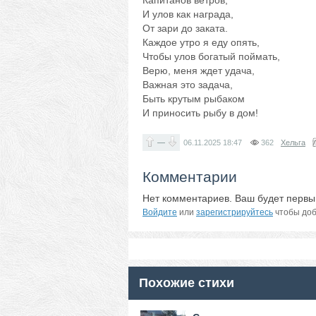
Капитанов ветров,
И улов как награда,
От зари до заката.
Каждое утро я еду опять,
Чтобы улов богатый поймать,
Верю, меня ждет удача,
Важная это задача,
Быть крутым рыбаком
И приносить рыбу в дом!
—
06.11.2025
18:47
362
Хельга
Комментарии
Нет комментариев. Ваш будет первы
Войдите
или
зарегистрируйтесь
чтобы доб
Похожие стихи