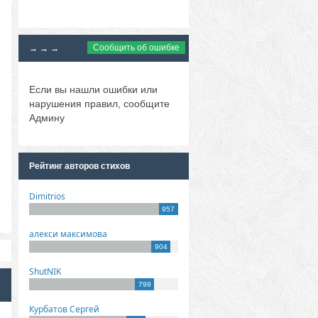
Сообщить об ошибке
→ → →
Если вы нашли ошибки или
нарушения правил, сообщите
Админу
Рейтинг авторов стихов
Dimitrios
957
алекси максимова
904
ShutNIK
799
Курбатов Сергей