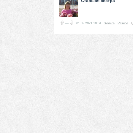
Старшая сестра
—
01.09.2021
18:34
Хельга
Разное