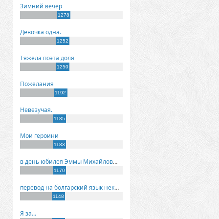
Зимний вечер
1278
Девочка одна.
1252
Тяжела поэта доля
1250
Пожелания
1192
Невезучая.
1185
Мои героини
1183
в день юбилея Эммы Михайловны Киселевой
1170
перевод на болгарский язык некоторых моих стихов
1148
Я за...