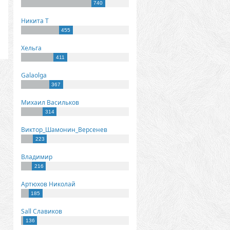
740
Никита Т
455
Хельга
411
Galaolga
367
Михаил Васильков
314
Виктор_Шамонин_Версенев
223
Владимир
216
Артюхов Николай
185
Sall Славиков
136