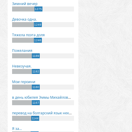
Зимний вечер
1275
Девочка одна.
1249
Тяжела поэта доля
1246
Пожелания
1189
Невезучая.
1182
Мои героини
1180
в день юбилея Эммы Михайловны Киселевой
1167
перевод на болгарский язык некоторых моих стихов
1144
Я за...