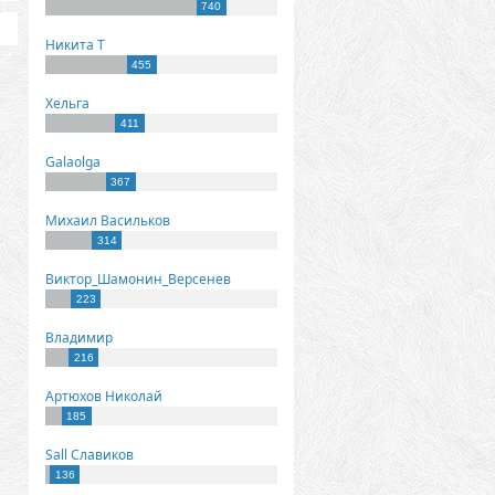
740
Никита Т
455
Хельга
411
Galaolga
367
Михаил Васильков
314
Виктор_Шамонин_Версенев
223
Владимир
216
Артюхов Николай
185
Sall Славиков
136