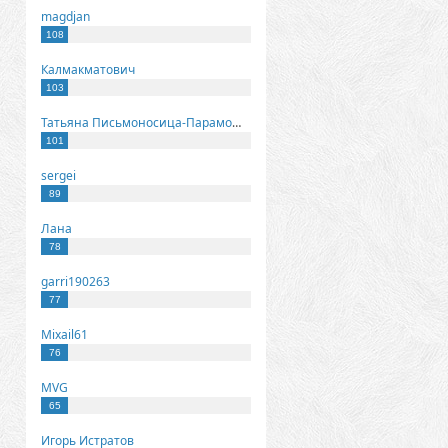
magdjan
108
Калмакматович
103
Татьяна Письмоносица-Парамонова
101
sergei
89
Лана
78
garri190263
77
Mixail61
76
MVG
65
Игорь Истратов