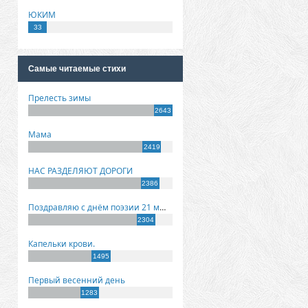
ЮКИМ
33
Самые читаемые стихи
Прелесть зимы
2643
Мама
2419
НАС РАЗДЕЛЯЮТ ДОРОГИ
2386
Поздравляю с днём поэзии 21 марта!
2304
Капельки крови.
1495
Первый весенний день
1283