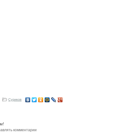
Суриков
м!
авлять комментарии