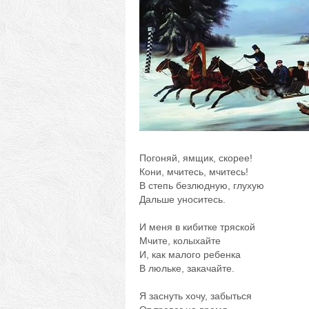
Погоняй, ямщик, скорее!
Кони, мчитесь, мчитесь!
В степь безлюдную, глухую
Дальше уноситесь.
И меня в кибитке тряской
Мчите, колыхайте
И, как малого ребенка
В люльке, закачайте.
Я заснуть хочу, забыться