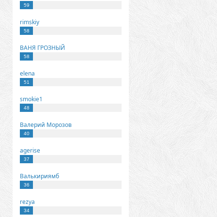
59
rimskiy
58
ВАНЯ ГРОЗНЫЙ
58
elena
51
smokie1
48
Валерий Морозов
40
agerise
37
Валькириямб
36
rezya
34