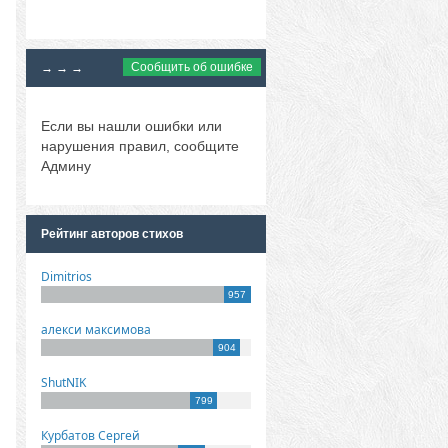
Сообщить об ошибке
→ → →
Если вы нашли ошибки или
нарушения правил, сообщите
Админу
Рейтинг авторов стихов
Dimitrios
957
алекси максимова
904
ShutNIK
799
Курбатов Сергей