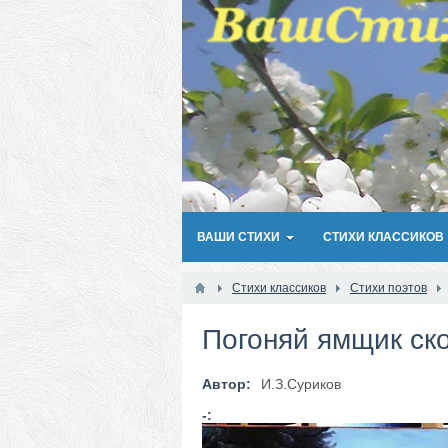
ВАШИ СТИХИ
СТИХИ КЛАССИКОВ
Стихи классиков
Стихи поэтов
Погоняй ямщик ск
Автор:
И.З.Суриков
-: