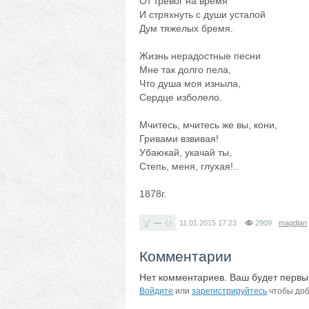
От тревог на время
И стряхнуть с души усталой
Дум тяжелых бремя.
Жизнь нерадостные песни
Мне так долго пела,
Что душа моя изныла,
Сердце изболело.
Мчитесь, мчитесь же вы, кони,
Гривами взвивая!
Убаюкай, укачай ты,
Степь, меня, глухая!..
1878г.
—
11.01.2015
17:23
2909
magdjan
Комментарии
Нет комментариев. Ваш будет первы
Войдите
или
зарегистрируйтесь
чтобы доб