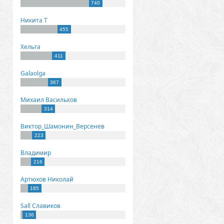
740
Никита Т
455
Хельга
411
Galaolga
367
Михаил Васильков
314
Виктор_Шамонин_Версенев
223
Владимир
216
Артюхов Николай
185
Sall Славиков
136