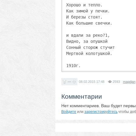
Хорошо и тепло.

Как зимой у печки.

И березы стоят.

Как большие свечки.

и вдали за реко?1,

Видно, за опушкой

Сонный сторож стучит

Мертвой колотушкой.

1910г. 
—
08.02.2015
17:48
2593
magdjan
Комментарии
Нет комментариев. Ваш будет первы
Войдите
или
зарегистрируйтесь
чтобы доб