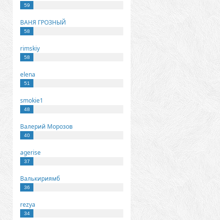
59
ВАНЯ ГРОЗНЫЙ
58
rimskiy
58
elena
51
smokie1
48
Валерий Морозов
40
agerise
37
Валькириямб
36
rezya
34