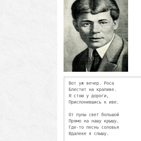
Вот уж вечер. Роса

Блестит на крапиве.

Я стою у дороги,

Прислонившись к иве.

От луны свет большой

Прямо на нашу крышу.

Где-то песнь соловья

Вдалеке я слышу.
