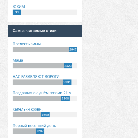
ЮКИМ
33
Самые читаемые стихи
Прелесть зимы
2647
Мама
2423
НАС РАЗДЕЛЯЮТ ДОРОГИ
2391
Поздравляю с днём поэзии 21 марта!
2308
Капельки крови.
1500
Первый весенний день
1287