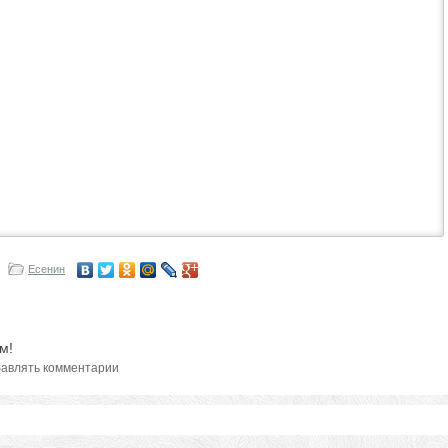
Есенин
м!
авлять комментарии