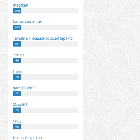
magdjan
108
Калмакматович
103
Татьяна Письмоносица-Парамонова
101
sergei
89
Лана
78
garri190263
77
Mixail61
76
MVG
65
Игорь Истратов