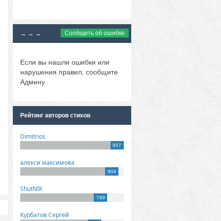
Сообщить об ошибке
→ → →
Если вы нашли ошибки или
нарушения правил, сообщите
Админу
Рейтинг авторов стихов
Dimitrios
957
алекси максимова
904
ShutNIK
799
Курбатов Сергей