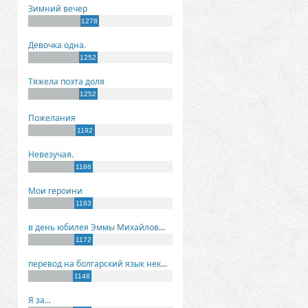
Зимний вечер
1278
Девочка одна.
1252
Тяжела поэта доля
1252
Пожелания
1192
Невезучая.
1186
Мои героини
1183
в день юбилея Эммы Михайловны Киселевой
1172
перевод на болгарский язык некоторых моих стихов
1148
Я за...