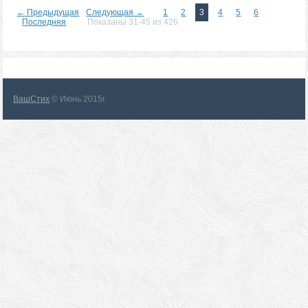
← Предыдущая
Следующая →
1
2
3
4
5
6
Последняя
Показаны 31-45 из 426
ВашСтих
© Июнь 2015г.