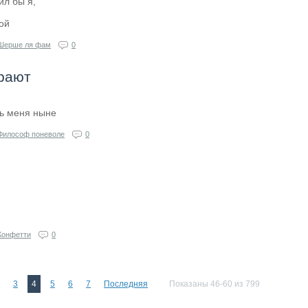
ил бы я,
ой
Шерше ля фам
0
рают
шь меня ныне
Философ поневоле
0
Конфетти
0
3
4
5
6
7
Последняя
Показаны 46-60 из 799