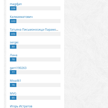
magdjan
108
Калмакматович
103
Татьяна Письмоносица-Парамонова
101
sergei
89
Лана
78
garri190263
77
Mixail61
76
MVG
65
Игорь Истратов