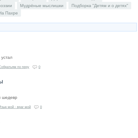
поэзии
Мудрёные мыслишки
Подборка "Детям и о детях"
На Пахре
 устал
Собратьям по перу
0
ы
й шедевр
Язык мой - враг мой
0
ь