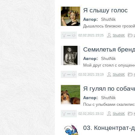
Я слышу голос
Автор:
ShutNik
Дышалось близкою грозо
—
02.02.2021
23:25
ShutNIK
Семилетья брен
Автор:
ShutNik
Мой друг стоял с опуще
—
02.02.2021
23:19
ShutNIK
Я гулял по собач
Автор:
ShutNik
Псы с улыбками скалилис
—
02.02.2021
23:12
ShutNIK
03. Концентрат-