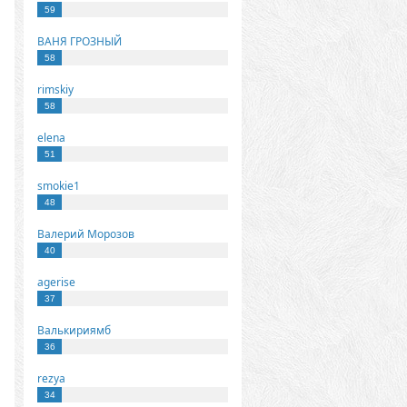
59
ВАНЯ ГРОЗНЫЙ
58
rimskiy
58
elena
51
smokie1
48
Валерий Морозов
40
agerise
37
Валькириямб
36
rezya
34