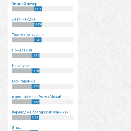
Зимний вечер
1271
Девочка одна.
1245
Тяжела поэта доля
1241
Пожелания
1183
Невезучая.
1178
Мои героини
1174
в день юбилея Эммы Михайловны Киселевой
1162
перевод на болгарский язык некоторых моих стихов
1138
Я за...