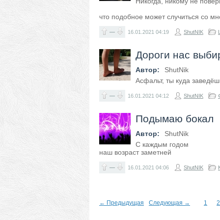
Никогда, никому не повер
что подобное может случиться со мн
—
16.01.2021
04:19
ShutNIK
Дороги нас выби
Автор:
ShutNik
Асфальт, ты куда заведё
—
16.01.2021
04:12
ShutNIK
Подымаю бокал
Автор:
ShutNik
С каждым годом
наш возраст заметней
—
16.01.2021
04:06
ShutNIK
← Предыдущая
Следующая →
1
2