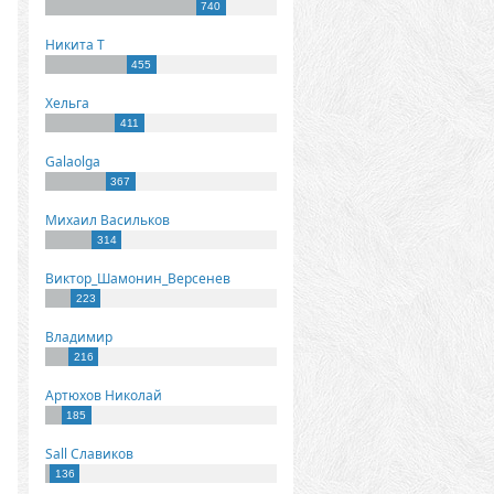
740
Никита Т
455
Хельга
411
Galaolga
367
Михаил Васильков
314
Виктор_Шамонин_Версенев
223
Владимир
216
Артюхов Николай
185
Sall Славиков
136