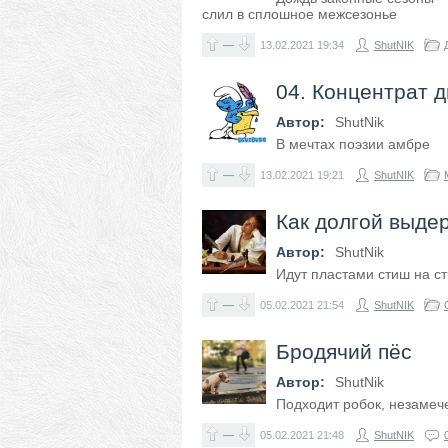
слил в сплошное межсезонье
—
13.02.2021
19:34
ShutNIK
04. Концентрат 
Автор:
ShutNik
В мечтах поэзии амбре
—
13.02.2021
19:21
ShutNIK
Как долгой выде
Автор:
ShutNik
Идут пластами стиш на с
—
05.02.2021
21:54
ShutNIK
Бродячий пёс
Автор:
ShutNik
Подходит робок, незамеч
—
05.02.2021
21:48
ShutNIK