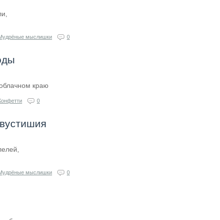
ли,
Мудрёные мыслишки
0
оды
зоблачном краю
Конфетти
0
двустишия
лелей,
Мудрёные мыслишки
0