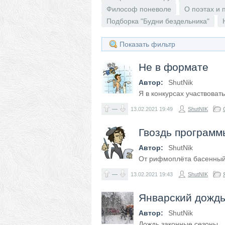
Философ поневоле
О поэтах и 
Подборка "Будни бездельника"
Показать фильтр
Не в формате
Автор:
ShutNik
Я в конкурсах участвовать
—
13.02.2021
19:49
ShutNIK
Гвоздь программ
Автор:
ShutNik
От рифмоплёта басенны
—
13.02.2021
19:43
ShutNIK
Январский дожд
Автор:
ShutNik
Дождь законные сезоны