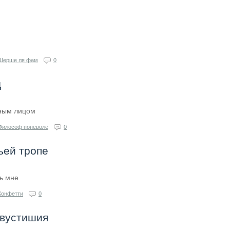
й
Шерше ля фам
0
д
нным лицом
Философ поневоле
0
ьей тропе
ь мне
Конфетти
0
двустишия