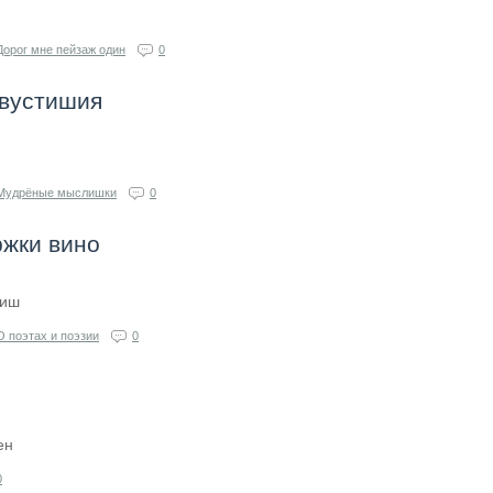
Дорог мне пейзаж один
0
двустишия
Мудрёные мыслишки
0
ржки вино
тиш
О поэтах и поэзии
0
ен
0