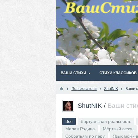
ВАШИ СТИХИ
СТИХИ КЛАССИКОВ
Пользователи
ShutNIK
Ваши с
ShutNIK
/
Ваши сти
Все
Виртуальная реальность
Малая Родина
Мёртвый сезон
Собратьям по перу
Язык мой - 