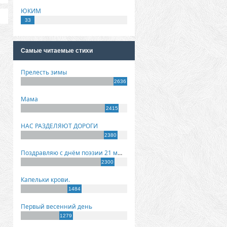
ЮКИМ
33
Самые читаемые стихи
Прелесть зимы
2636
Мама
2415
НАС РАЗДЕЛЯЮТ ДОРОГИ
2380
Поздравляю с днём поэзии 21 марта!
2300
Капельки крови.
1484
Первый весенний день
1279