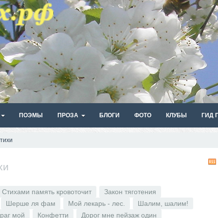
ПОЭМЫ
ПРОЗА
БЛОГИ
ФОТО
КЛУБЫ
ГИД 
тихи
хи
Стихами память кровоточит
Закон тяготения
Шерше ля фам
Мой лекарь - лес.
Шалим, шалим!
враг мой
Конфетти
Дорог мне пейзаж один