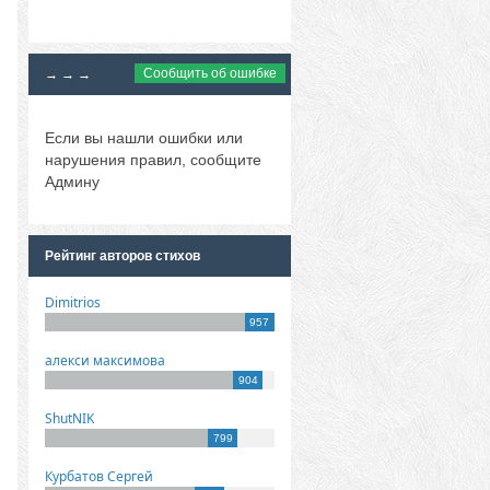
Сообщить об ошибке
→ → →
Если вы нашли ошибки или
нарушения правил, сообщите
Админу
Рейтинг авторов стихов
Dimitrios
957
алекси максимова
904
ShutNIK
799
Курбатов Сергей