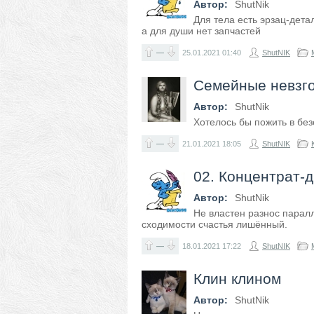
Автор:
ShutNik
Для тела есть эрзац-дета
а для души нет запчастей
—
25.01.2021
01:40
ShutNIK
Семейные невзг
Автор:
ShutNik
Хотелось бы пожить в бе
—
21.01.2021
18:05
ShutNIK
02. Концентрат-
Автор:
ShutNik
Не властен разнос парал
сходимости счастья лишённый.
—
18.01.2021
17:22
ShutNIK
Клин клином
Автор:
ShutNik