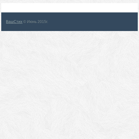
ВашСтих
© Июнь 2015г.