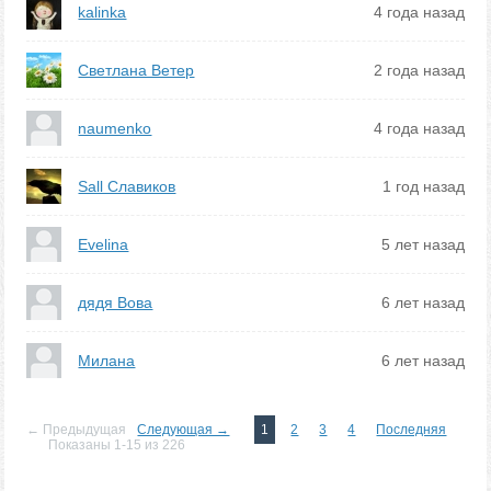
kalinka
4 года назад
Светлана Ветер
2 года назад
naumenko
4 года назад
Sall Славиков
1 год назад
Evelina
5 лет назад
дядя Вова
6 лет назад
Милана
6 лет назад
← Предыдущая
Следующая →
1
2
3
4
Последняя
Показаны 1-15 из 226