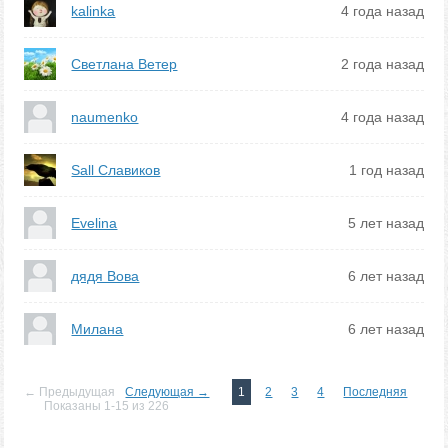
kalinka
4 года назад
Светлана Ветер
2 года назад
naumenko
4 года назад
Sall Славиков
1 год назад
Evelina
5 лет назад
дядя Вова
6 лет назад
Милана
6 лет назад
← Предыдущая
Следующая →
1
2
3
4
Последняя
Показаны 1-15 из 226