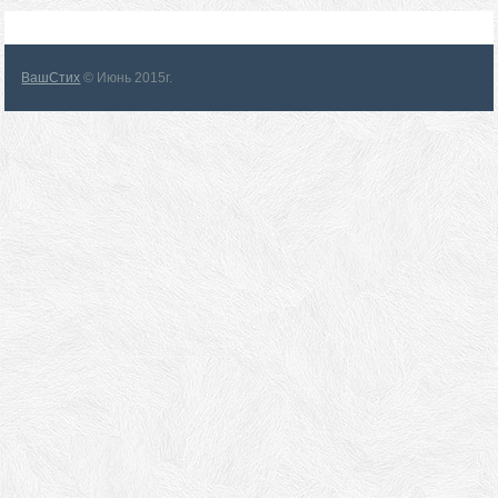
ВашСтих
© Июнь 2015г.