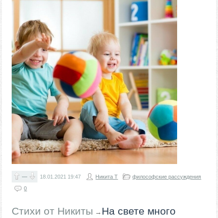
—
18.01.2021
19:47
Никита Т
философские рассуждения
0
Стихи от Никиты
​На свете много
→