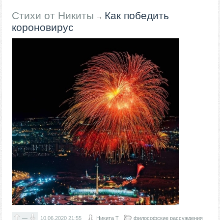
Стихи от Никиты
Как победить
→
короновирус
—
10.06.2020
21:55
Никита Т
философские рассуждения