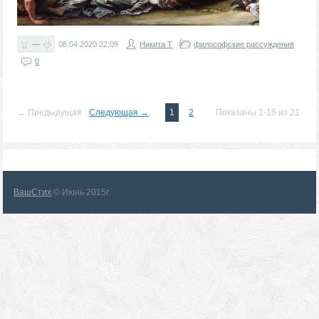
—
08.04.2020
22:09
Никита Т
философские рассуждения
0
← Предыдущая
Следующая →
1
2
Показаны 1-15 из 21
ВашСтих
© Июнь 2015г.