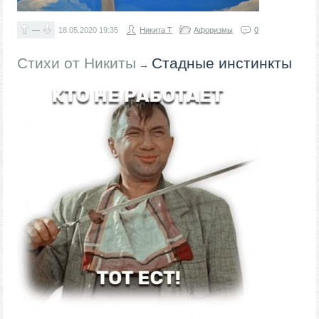
—
18.05.2020
19:35
Никита Т
Афоризмы
0
Стихи от Никиты
Стадные инстинкты
→