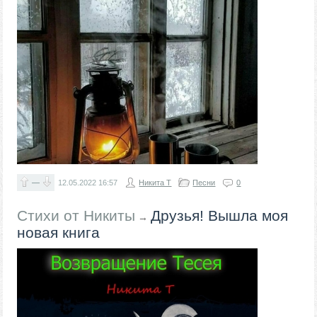
—
12.05.2022
16:57
Никита Т
Песни
0
Стихи от Никиты
Друзья! Вышла моя
→
новая книга