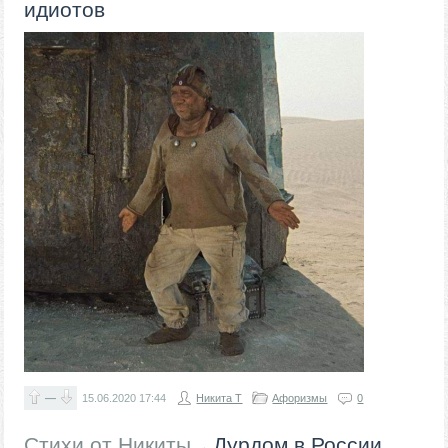
идиотов
—
15.06.2020
17:44
Никита Т
Афоризмы
0
Стихи от Никиты
Дурдом в России
→