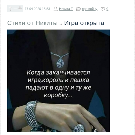
—
17.04.2020
15:53
Никита Т
про войну
0
Стихи от Никиты
Игра открыта
→