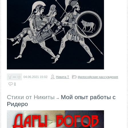
—
04.06.2021
15:02
Никита Т
философские рассуждения
0
Стихи от Никиты
Мой опыт работы с
→
Ридеро