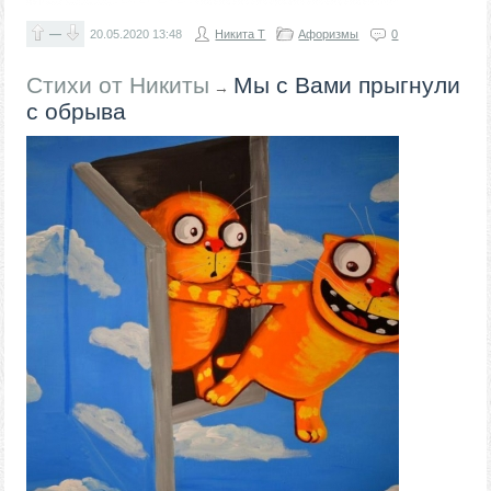
—
20.05.2020
13:48
Никита Т
Афоризмы
0
Стихи от Никиты
Мы с Вами прыгнули
→
с обрыва