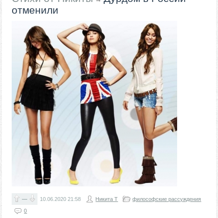
отменили
—
10.06.2020
21:58
Никита Т
философские рассуждения
0