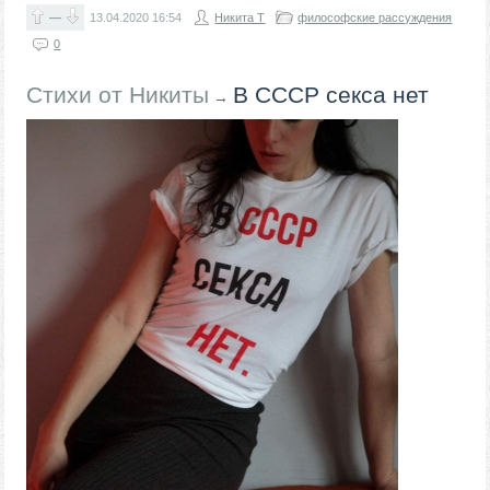
—
13.04.2020
16:54
Никита Т
философские рассуждения
0
Стихи от Никиты
В СССР секса нет
→