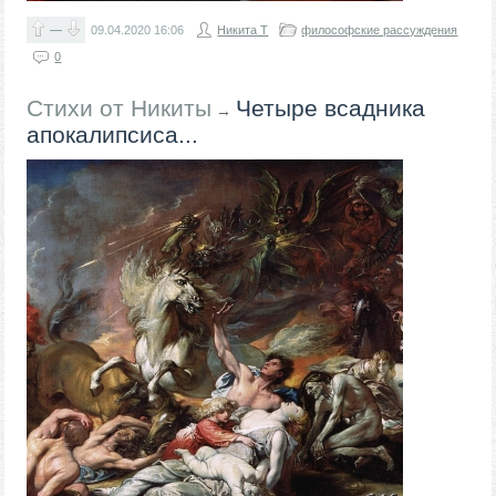
—
09.04.2020
16:06
Никита Т
философские рассуждения
0
Стихи от Никиты
Четыре всадника
→
апокалипсиса...