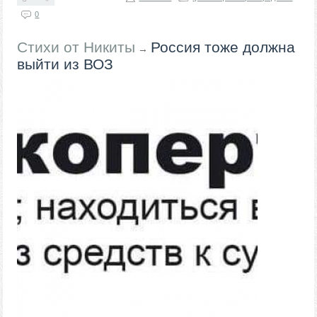
0
Стихи от Никиты
Россия тоже должна
→
выйти из ВОЗ