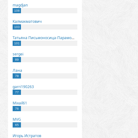
magdjan
108
Калмакматович
103
Татьяна Письмоносица-Парамонова
101
sergei
89
Лана
78
garri190263
77
Mixail61
76
MVG
65
Игорь Истратов