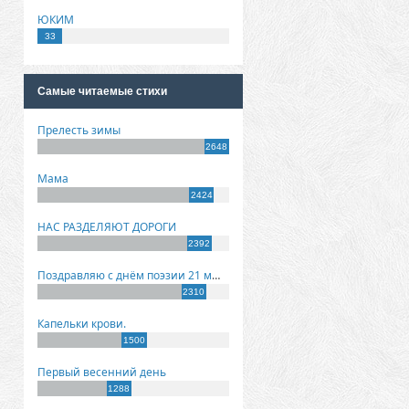
ЮКИМ
33
Самые читаемые стихи
Прелесть зимы
2648
Мама
2424
НАС РАЗДЕЛЯЮТ ДОРОГИ
2392
Поздравляю с днём поэзии 21 марта!
2310
Капельки крови.
1500
Первый весенний день
1288