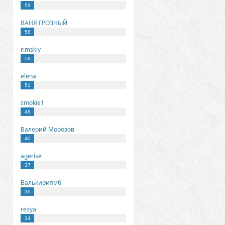
59
ВАНЯ ГРОЗНЫЙ
58
rimskiy
58
elena
51
smokie1
48
Валерий Морозов
40
agerise
37
Валькириямб
36
rezya
34