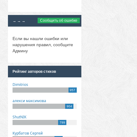
Сообщить об ошибке
→ → →
Если вы нашли ошибки или
нарушения правил, сообщите
Админу
Рейтинг авторов стихов
Dimitrios
957
алекси максимова
904
ShutNIK
799
Курбатов Сергей