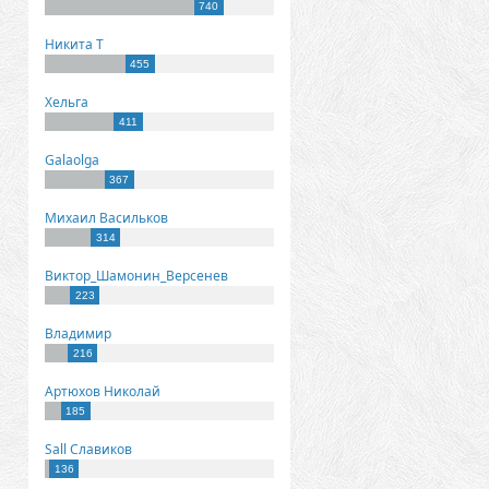
740
Никита Т
455
Хельга
411
Galaolga
367
Михаил Васильков
314
Виктор_Шамонин_Версенев
223
Владимир
216
Артюхов Николай
185
Sall Славиков
136