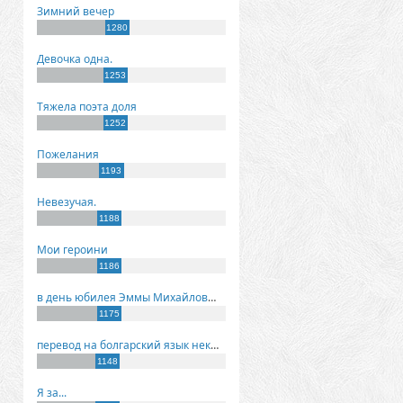
Зимний вечер
1280
Девочка одна.
1253
Тяжела поэта доля
1252
Пожелания
1193
Невезучая.
1188
Мои героини
1186
в день юбилея Эммы Михайловны Киселевой
1175
перевод на болгарский язык некоторых моих стихов
1148
Я за...