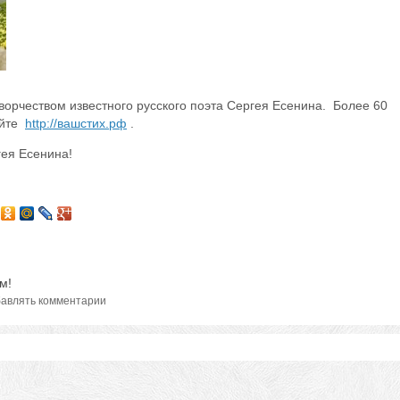
ворчеством известного русского поэта Сергея Есенина. Более 60
айте
http://вашстих.рф
.
гея Есенина!
м!
авлять комментарии