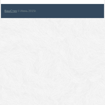
ВашСтих
© Июнь 2015г.