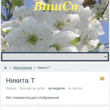
Лента блогов
Никита Т
Никита Т
RS
Новые
Лучшие за сутки
за неделю
за месяц
Нет элементов для отображения