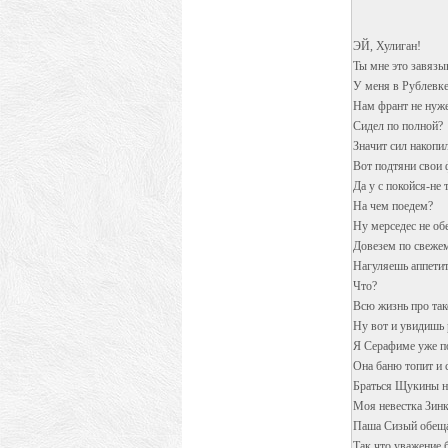
ЭЙ, Хулиган!
Ты мне это завязы
У меня в Рублевке 
Нам франт не нуже
Сидел по полной?
Значит сил накопи
Вот подтяни свои 
Да у с покойся-не 
На чем поедем?
Ну мерседес не об
Довезем по свежем
Нагуляешь аппетит
Что?
Всю жизнь про так
Ну вот и увидишь 
Я Серафиме уже п
Она баню топит и с
Браться Щукины на
Моя невестка Зинк
Паша Сизый обещал 
Так что уважение 