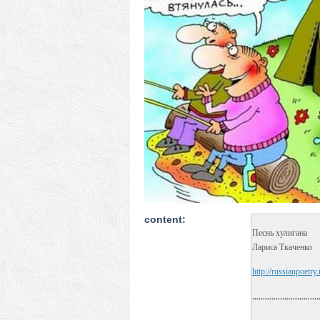
content:
Песнь хулигана
Лариса Ткаченко
http://russianpoetry
,,,,,,,,,,,,,,,,,,,,,,,,,,,,,,,