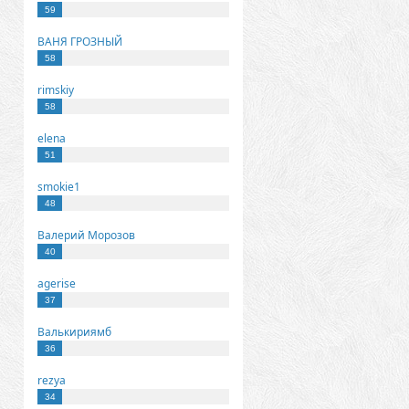
59
ВАНЯ ГРОЗНЫЙ
58
rimskiy
58
elena
51
smokie1
48
Валерий Морозов
40
agerise
37
Валькириямб
36
rezya
34