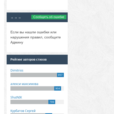
Сообщить об ошибке
→ → →
Если вы нашли ошибки или
нарушения правил, сообщите
Админу
Рейтинг авторов стихов
Dimitrios
957
алекси максимова
904
ShutNIK
799
Курбатов Сергей