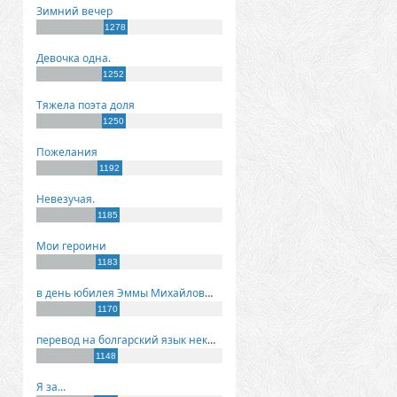
Зимний вечер
1278
Девочка одна.
1252
Тяжела поэта доля
1250
Пожелания
1192
Невезучая.
1185
Мои героини
1183
в день юбилея Эммы Михайловны Киселевой
1170
перевод на болгарский язык некоторых моих стихов
1148
Я за...