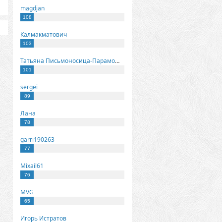
magdjan
108
Калмакматович
103
Татьяна Письмоносица-Парамонова
101
sergei
89
Лана
78
garri190263
77
Mixail61
76
MVG
65
Игорь Истратов