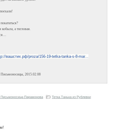
 поехали!
покататься?
 кобыла, а тягловая.
я....
tp://вашстих.рф/proza/156-19-tetka-tanka-s-8-mar...
Письмоносицы, 2015.02.08
 Письмоносица-Парамонова
Тетка Танька из Рублевки
м!