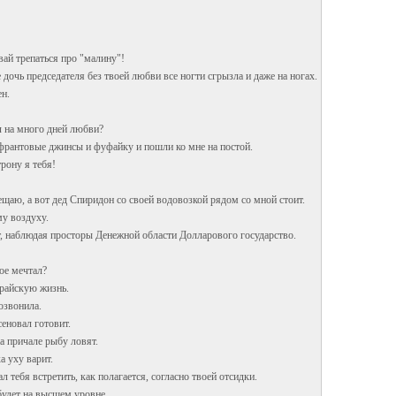
вай трепаться про "малину"!
дочь председателя без твоей любви все ногти сгрызла и даже на ногах.
н.
л на много дней любви?
франтовые джинсы и фуфайку и пошли ко мне на постой.
трону я тебя!
ещаю, а вот дед Спиридон со своей водовозкой рядом со мной стоит.
у воздуху.
, наблюдая просторы Денежной области Долларового государство.
ое мечтал?
райскую жизнь.
озвонила.
еновал готовит.
 причале рыбу ловят.
а уху варит.
тебя встретить, как полагается, согласно твоей отсидки.
будет на высшем уровне.