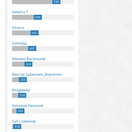
740
Никита Т
455
Хельга
411
Galaolga
367
Михаил Васильков
314
Виктор_Шамонин_Версенев
223
Владимир
216
Артюхов Николай
185
Sall Славиков
136