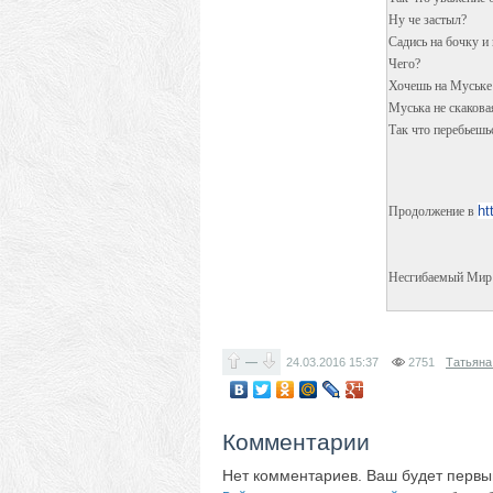
Ну че застыл?
Садись на бочку и
Чего?
Хочешь на Муське 
Муська не скаковая
Так что перебьешьс
ht
Продолжение в
Несгибаемый Мир 
—
24.03.2016
15:37
2751
Татьяна
Комментарии
Нет комментариев. Ваш будет первы