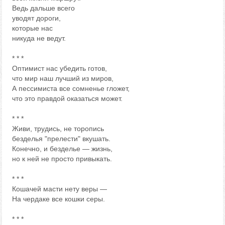
Ведь дальше всего
уводят дороги,
которые нас
никуда не ведут.
* * *
Оптимист нас убедить готов,
что мир наш лучший из миров,
А пессимиста все сомненье гложет,
что это правдой оказаться может.
* * *
Живи, трудись, не торопись
безделья "прелести" вкушать.
Конечно, и безделье — жизнь,
но к ней не просто привыкать.
* * *
Кошачей масти нету веры —
На чердаке все кошки серы.
* * *