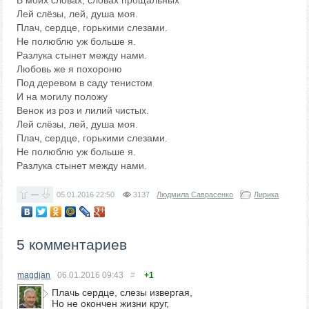
В моих словах, словах прощальных
Лей слёзы, лей, душа моя.
Плач, сердце, горькими слезами.
Не полюблю уж больше я.
Разлука стынет между нами.
Любовь же я похороню
Под деревом в саду тенистом
И на могилу положу
Венок из роз и лилий чистых.
Лей слёзы, лей, душа моя.
Плач, сердце, горькими слезами.
Не полюблю уж больше я.
Разлука стынет между нами.
—
05.01.2016
22:50
3137
Людмила Саврасенко
Лирика
5 комментариев
magdjan
06.01.2016
09:43
#
+1
Плачь сердце, слезы извергая,
Но не окончен жизни круг,