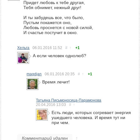
Придет любовь к тебе другая,
Тебя обнимет, нежный друг!
И ты забудешь все, что было,
Пустым покажется оно,
Любовь проснется с новой силой,
И счастье постучит в окно.
Хельга
06.01.2016
11:52
#
↑
+1
А если человек однолюб?
magdjan
06.01.2016
20:35
#
↑
+1
Время лечит!
Татьяна Письмоносица-Парамонова
20.04.2016
13:03
#
↑
Есть люди, которых согревает энергия
ушедшего человека. И время тут ни
при чем.
Комментарий удален
↑