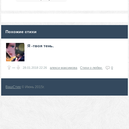
Похожие стихи
Я -твоя тень.
—
28.01.2018
22:26
алекси максимова
Стихи о любви.
0
ВашСтих
© Июнь 2015г.