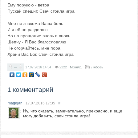
Ему порукою - ветра
Пускай спешит. Свеч стоила игра
Мне не знакома Ваша боль
И я её не разделяю
Но на прощание вновь и вновь
Шепчу - Я Вас благословляю
Не огорчайтесь, мне пора
Храни Вас Бог. Свеч стоила игра
—
17.07.2016
14:54
2222
Mixail61
Любовь
1 комментарий
magdjan
17.07.2016
17:35
#
Ну, что сказать, замечательно, прекрасно, и еще
могу добавить, свеч стоила игра!