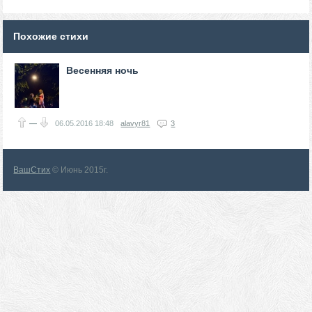
Похожие стихи
Весенняя ночь
—
06.05.2016
18:48
alavyr81
3
ВашСтих
© Июнь 2015г.