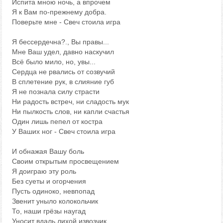
Испита мною ночь, а впрочем
Я к Вам по-прежнему добра.
Поверьте мне - Свеч стоила игра
Я бессердечна?., Вы правы...
Мне Ваш удел, давно наскучил
Всё было мило, но, увы...
Сердца не рвались от созвучий
В сплетение рук, в слияние губ
Я не познала силу страсти
Ни радость встреч, ни сладость мук
Ни пылкость слов, ни капли счастья
Один лишь пепел от костра
У Ваших ног - Свеч стоила игра
И обнажая Вашу боль
Своим открытым просвещением
Я доиграю эту роль
Без суеты и огорчения
Пусть одиноко, невпопад
Звенит уныло колокольчик
То, наши грёзы наугад
Уносит вдаль лихой извозчик