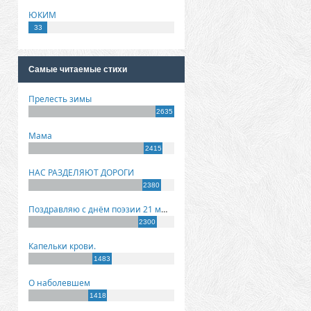
ЮКИМ
33
Самые читаемые стихи
Прелесть зимы
2635
Мама
2415
НАС РАЗДЕЛЯЮТ ДОРОГИ
2380
Поздравляю с днём поэзии 21 марта!
2300
Капельки крови.
1483
О наболевшем
1418