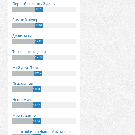
Первый весенний день
1277
Зимний вечер
1269
Девочка одна.
1243
Тяжела поэта доля
1239
Мой друг Леха
1227
Пожелания
1183
Невезучая.
1177
Мои героини
1174
в день юбилея Эммы Михайловны Киселевой