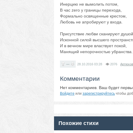
Инерцию не вымолить потом,
В час zero у границы перехода,
Формально освященные крестом,
Любовь не апробируют у входа.
Присутствие любви сканируют душой
Исконной силой высшего пространст
И в вечном мире властвует покой,
Манящий непорочностью убранства.
—
28.10.2016
03:28
2076
Артюхов
Комментарии
Нет комментариев. Ваш будет первы
Войдите
или
зарегистрируйтесь
чтобы доб
Похожие стихи