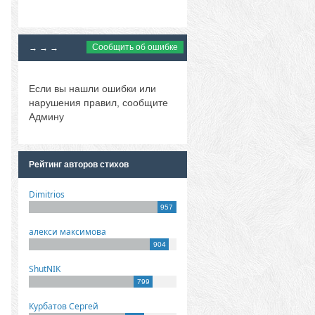
Сообщить об ошибке
→ → →
Если вы нашли ошибки или
нарушения правил, сообщите
Админу
Рейтинг авторов стихов
Dimitrios
957
алекси максимова
904
ShutNIK
799
Курбатов Сергей