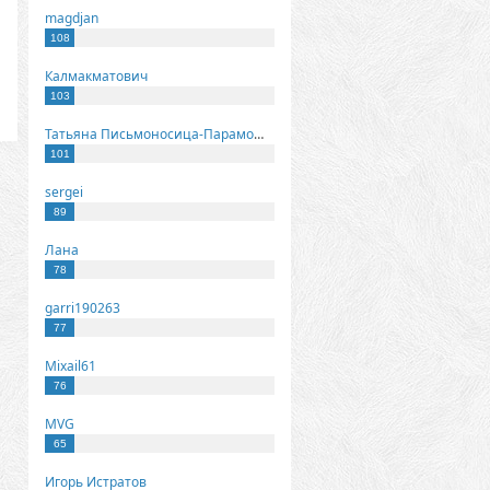
magdjan
108
Калмакматович
103
Татьяна Письмоносица-Парамонова
101
sergei
89
Лана
78
garri190263
77
Mixail61
76
MVG
65
Игорь Истратов