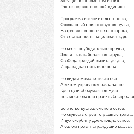
Зовущая в объеме том испить
Глоток первостепенной единицы.
Программа исключительно тонка,
Осознанный приветствуется пульс,
На гранях непростительно строга,
Ответственность нацеливает курс.
Но связь неубедительно прочна,
Звенит, как наболевшая струна,
Свобода кривдой выпита до дна,
И праведная нить истощена.
Не видим мимолетности оси,
А мигом управляем бесталанно,
Крен сути обезумевшей Руси –
Бесчинствовать и править беспреста
Богатство душ заложено в остов,
Но скупость строит страшные гримас
И дух скорбит у дремлющих основ,
А балом правят страждущие массы.