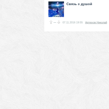
Связь с душой
—
07.11.2016
19:55
Артюхов Николай