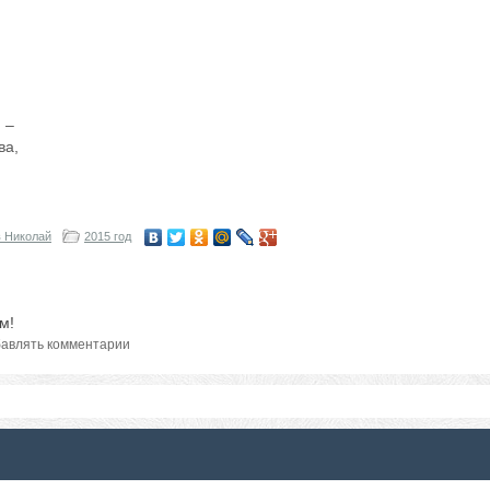
 –
ва,
 Николай
2015 год
м!
авлять комментарии