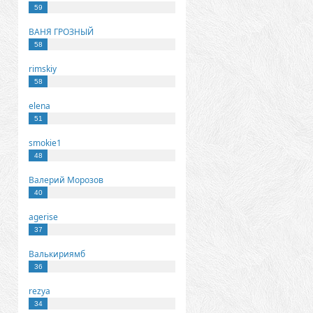
59
ВАНЯ ГРОЗНЫЙ
58
rimskiy
58
elena
51
smokie1
48
Валерий Морозов
40
agerise
37
Валькириямб
36
rezya
34