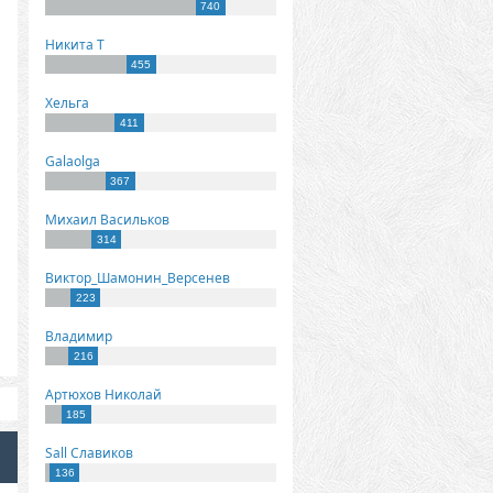
740
Никита Т
455
Хельга
411
Galaolga
367
Михаил Васильков
314
Виктор_Шамонин_Версенев
223
Владимир
216
Артюхов Николай
185
Sall Славиков
136