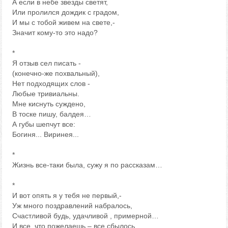
А если в небе звезды светят,
Или пролился дождик с градом,
И мы с тобой живем на свете,-
Значит кому-то это надо?
*
Я отзыв сел писать -
(конечно-же похвальный),
Нет подходящих слов -
Любые тривиальны.
Мне киснуть суждено,
В тоске пишу, балдея…
А губы шепчут все:
Богиня... Виринея...
*
Жизнь все-таки была, сужу я по рассказам…
*
И вот опять я у тебя не первый,-
Уж много поздравлений набралось,
Счастливой будь, удачливой , примерной…
И все, что пожелаешь – все сбылось.