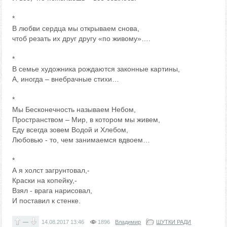
*
В любви сердца мы открываем снова,
чтоб резать их друг другу «по живому»….
*
В семье художника рождаются законные картины,
А, иногда – внебрачные стихи…
*
Мы Бесконечность называем Небом,
Пространством – Мир, в котором мы живем,
Еду всегда зовем Водой и Хлебом,
Любовью - то, чем занимаемся вдвоем…
*
А я холст загрунтовал,-
Краски на копейку,-
Взял - врага нарисовал,
И поставил к стенке.
—
14.08.2017
13:46
1896
Владимир
ШУТКИ РАДИ