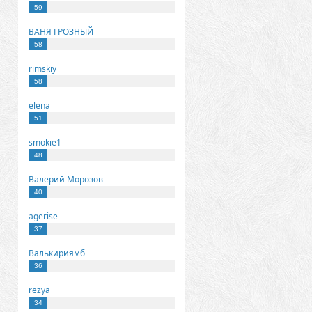
59
ВАНЯ ГРОЗНЫЙ
58
rimskiy
58
elena
51
smokie1
48
Валерий Морозов
40
agerise
37
Валькириямб
36
rezya
34