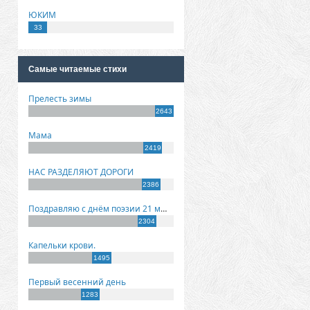
ЮКИМ
33
Самые читаемые стихи
Прелесть зимы
2643
Мама
2419
НАС РАЗДЕЛЯЮТ ДОРОГИ
2386
Поздравляю с днём поэзии 21 марта!
2304
Капельки крови.
1495
Первый весенний день
1283