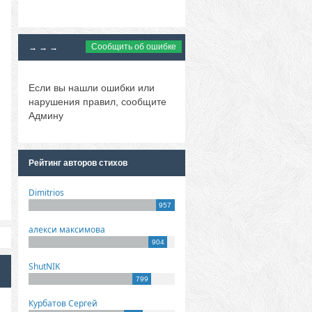
Сообщить об ошибке
→ → →
Если вы нашли ошибки или
нарушения правил, сообщите
Админу
Рейтинг авторов стихов
Dimitrios
957
алекси максимова
904
ShutNIK
799
Курбатов Сергей