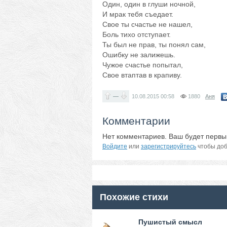
Один, один в глуши ночной,
И мрак тебя съедает.
Свое ты счастье не нашел,
Боль тихо отступает.
Ты был не прав, ты понял сам,
Ошибку не залижешь.
Чужое счастье попытал,
Свое втаптав в крапиву.
—
10.08.2015
00:58
1880
Аня
Комментарии
Нет комментариев. Ваш будет первы
Войдите
или
зарегистрируйтесь
чтобы доб
Похожие стихи
Пушистый смысл