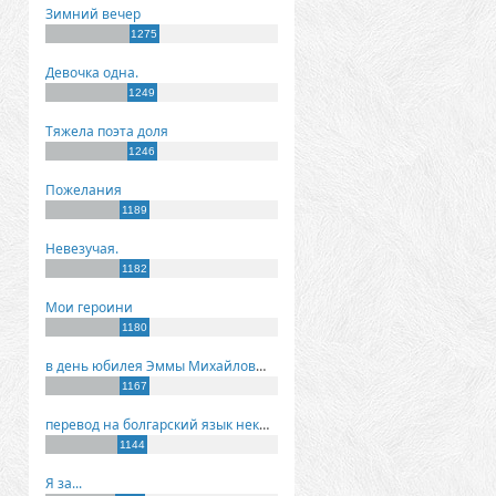
Зимний вечер
1275
Девочка одна.
1249
Тяжела поэта доля
1246
Пожелания
1189
Невезучая.
1182
Мои героини
1180
в день юбилея Эммы Михайловны Киселевой
1167
перевод на болгарский язык некоторых моих стихов
1144
Я за...