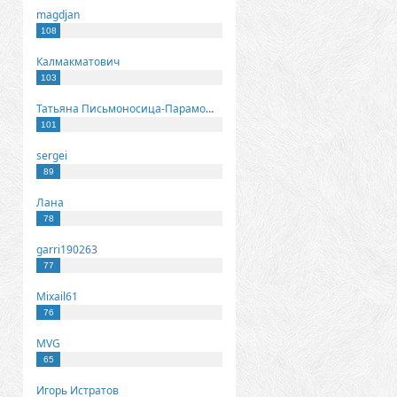
magdjan
108
Калмакматович
103
Татьяна Письмоносица-Парамонова
101
sergei
89
Лана
78
garri190263
77
Mixail61
76
MVG
65
Игорь Истратов