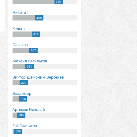
740
Никита Т
455
Хельга
411
Galaolga
367
Михаил Васильков
314
Виктор_Шамонин_Версенев
223
Владимир
216
Артюхов Николай
185
Sall Славиков
136