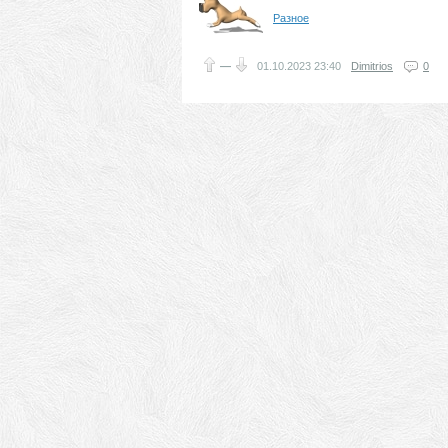
Разное
—
01.10.2023
23:40
Dimitrios
0