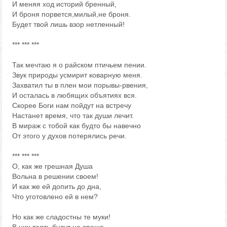
И меняя ход историй бренный,
И броня порвется,милый,не броня.
Будет твой лишь взор нетленный!
*** *** ***
Так мечтаю я о райском птичьем пении.
Звук природы усмирит коварную меня.
Захватил ты в плен мои порывы-рвения,
И осталась в любящих объятиях вся.
Скорее Боги нам пойдут на встречу
Настанет время, что так души лечит.
В мираж с тобой как будто бы навечно
От этого у духов потерялись речи.
*** *** ***
О, как же грешная Душа
Вольна в решении своем!
И как же ей допить до дна,
Что уготовлено ей в нем?
Но как же сладостны те муки!