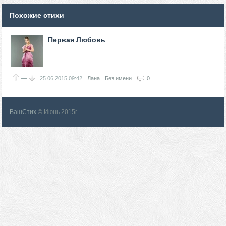
Похожие стихи
Первая Любовь
—
25.06.2015
09:42
Лана
Без имени
0
ВашСтих
© Июнь 2015г.