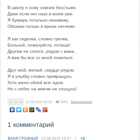
В школу я хожу совсем бесстыже,
Даже если нет наук в моем уме.
Я букварь тотально ненавижу,
Обожаю только в ярком неглиже.
Я как сиделка, словно грелка,
Больной, пожалуйста, потише!
Другим не спится, рядом с вами,
А вам бы все со мной ложиться.
Друг мой, милый, сердце рядом,
Я в улыбку словно превращусь.
Хоть меня облей всю ядом,
Но с небес на землю не спущусь!
—
14.08.2015
05:33
3091
Валькириямб
1 комментарий
ВАНЯ ГРОЗНЫЙ
23.08.2015
15:57
#
+1