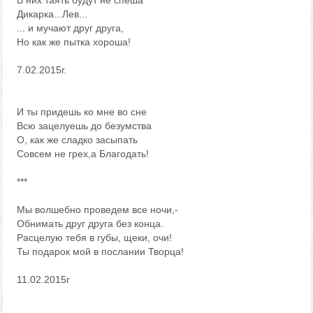
В них таять будут не спеша
Дикарка...Лев...
... и мучают друг друга,
Но как же пытка хороша!
7.02.2015г.
И ты придешь ко мне во сне
Всю зацелуешь до безумства
О, как же сладко засыпать
Совсем не грех,а Благодать!
***
Мы волшебно проведем все ночи,-
Обнимать друг друга без конца.
Расцелую тебя в губы, щеки, очи!
Ты подарок мой в послании Творца!
11.02.2015г