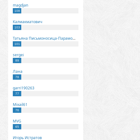
magdjan
108
Калмакматович
103
Татьяна Письмоносица-Парамонова
101
sergei
89
Лана
78
garri190263
77
Mixail61
76
MVG
65
Игорь Истратов