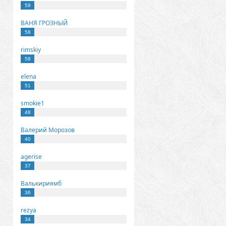
59
ВАНЯ ГРОЗНЫЙ
58
rimskiy
58
elena
51
smokie1
48
Валерий Морозов
40
agerise
37
Валькириямб
36
rezya
34