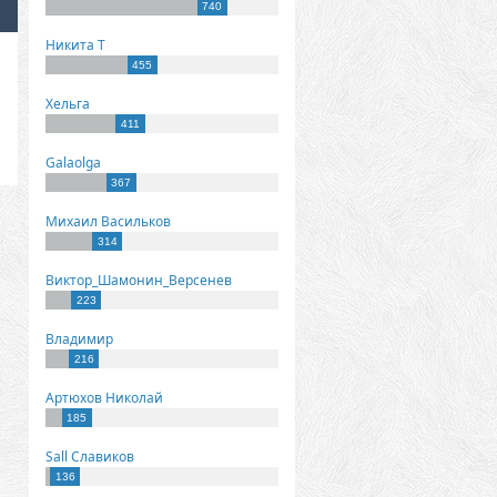
740
Никита Т
455
Хельга
411
Galaolga
367
Михаил Васильков
314
Виктор_Шамонин_Версенев
223
Владимир
216
Артюхов Николай
185
Sall Славиков
136