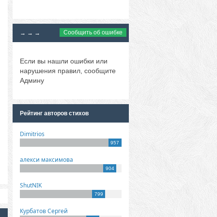
Сообщить об ошибке
→ → →
Если вы нашли ошибки или
нарушения правил, сообщите
Админу
Рейтинг авторов стихов
Dimitrios
957
алекси максимова
904
ShutNIK
799
Курбатов Сергей