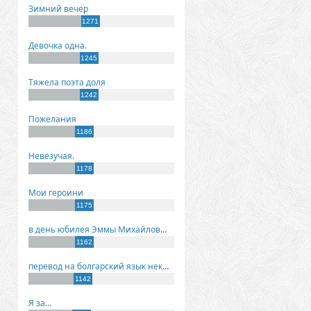
Зимний вечер
1271
Девочка одна.
1245
Тяжела поэта доля
1242
Пожелания
1186
Невезучая.
1178
Мои героини
1175
в день юбилея Эммы Михайловны Киселевой
1162
перевод на болгарский язык некоторых моих стихов
1142
Я за...