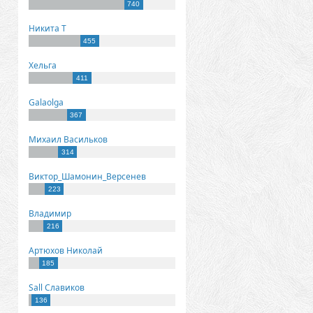
740
Никита Т
455
Хельга
411
Galaolga
367
Михаил Васильков
314
Виктор_Шамонин_Версенев
223
Владимир
216
Артюхов Николай
185
Sall Славиков
136