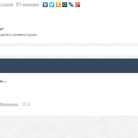
в Сергей
афоризмы
м!
авлять комментарии
ь...
Жизненные.
0