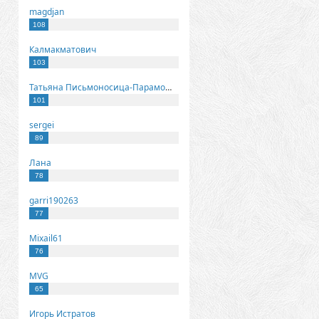
magdjan
108
Калмакматович
103
Татьяна Письмоносица-Парамонова
101
sergei
89
Лана
78
garri190263
77
Mixail61
76
MVG
65
Игорь Истратов