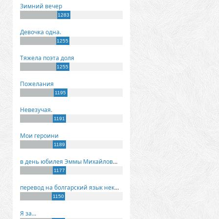
Зимний вечер
1283
Девочка одна.
1255
Тяжела поэта доля
1255
Пожелания
1195
Невезучая.
1191
Мои героини
1189
в день юбилея Эммы Михайловны Киселевой
1177
перевод на болгарский язык некоторых моих стихов
1150
Я за...