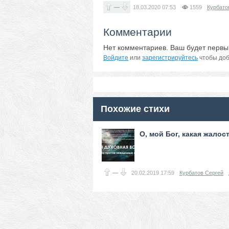
—
18.03.2020
07:53
1559
Курбато
Комментарии
Нет комментариев. Ваш будет первы
Войдите
или
зарегистрируйтесь
чтобы доб
Похожие стихи
О, мой Бог, какая жалост
—
20.02.2019
17:59
Курбатов Сергей