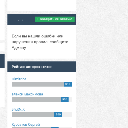
Сообщить об ошибке
→ → →
Если вы нашли ошибки или
нарушения правил, сообщите
Админу
Рейтинг авторов стихов
Dimitrios
957
алекси максимова
904
ShutNIK
799
Курбатов Сергей