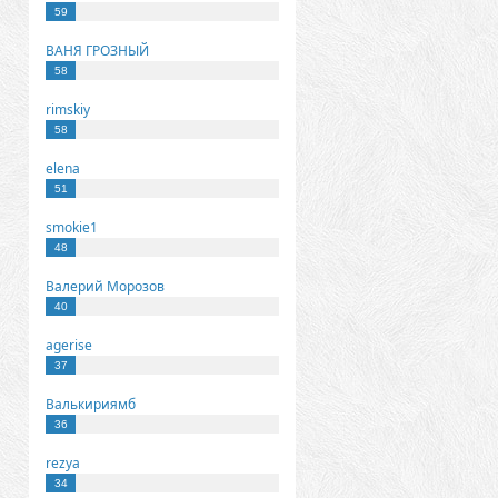
59
ВАНЯ ГРОЗНЫЙ
58
rimskiy
58
elena
51
smokie1
48
Валерий Морозов
40
agerise
37
Валькириямб
36
rezya
34