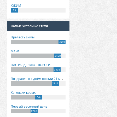
ЮКИМ
33
Самые читаемые стихи
Прелесть зимы
2650
Мама
2428
НАС РАЗДЕЛЯЮТ ДОРОГИ
2395
Поздравляю с днём поэзии 21 марта!
2313
Капельки крови.
1504
Первый весенний день
1290