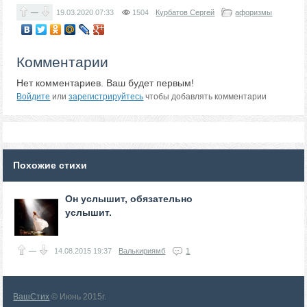
—
19.03.2020
07:33
1504
Курбатов Сергей
афоризмы
Комментарии
Нет комментариев. Ваш будет первым!
Войдите
или
зарегистрируйтесь
чтобы добавлять комментарии
Похожие стихи
Он услышит, обязательно
услышит.
—
14.08.2015
19:37
Валькириямб
1
ВашСтих
© Июнь 2015г.