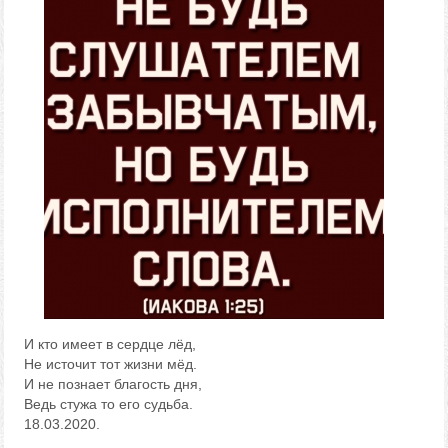
И кто имеет в сердце лёд,
Не источит тот жизни мёд.
И не познает благость дня,
Ведь стужа то его судьба.
18.03.2020.