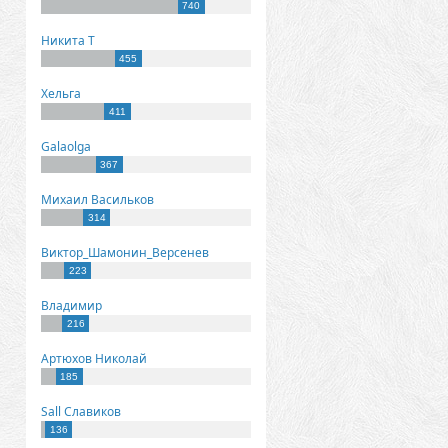
740
Никита Т
455
Хельга
411
Galaolga
367
Михаил Васильков
314
Виктор_Шамонин_Версенев
223
Владимир
216
Артюхов Николай
185
Sall Славиков
136