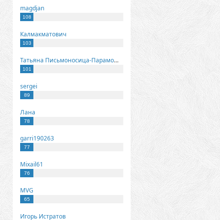
magdjan
108
Калмакматович
103
Татьяна Письмоносица-Парамонова
101
sergei
89
Лана
78
garri190263
77
Mixail61
76
MVG
65
Игорь Истратов