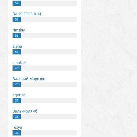
59
ВАНЯ ГРОЗНЫЙ
58
rimskiy
58
elena
51
smokie1
48
Валерий Морозов
40
agerise
37
Валькириямб
36
rezya
34