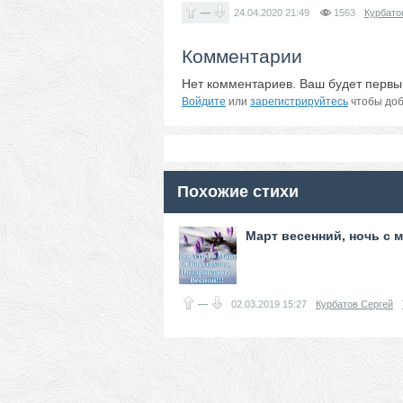
—
24.04.2020
21:49
1563
Курбато
Комментарии
Нет комментариев. Ваш будет первы
Войдите
или
зарегистрируйтесь
чтобы доб
Похожие стихи
Март весенний, ночь с м
—
02.03.2019
15:27
Курбатов Сергей