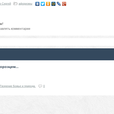
в Сергей
афоризмы
м!
авлять комментарии
орозцем...
Творение Божье и природа.
0