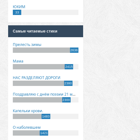
ЮКИМ
33
Самые читаемые стихи
Прелесть зимы
2636
Мама
2415
НАС РАЗДЕЛЯЮТ ДОРОГИ
2380
Поздравляю с днём поэзии 21 марта!
2300
Капельки крови.
1483
О наболевшем
1421