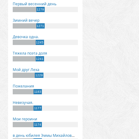
Первый весенний день
1279
Зимний вечер
1271
Девочка одна.
1245
Тяжела поэта доля
1241
Мой друг Леха
1229
Пожелания
1183
Невезучая.
1177
Мои героини
1174
в день юбилея Эммы Михайловны Киселевой