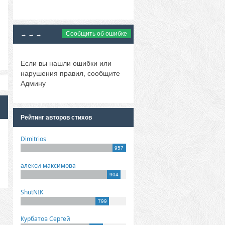
Сообщить об ошибке
→ → →
Если вы нашли ошибки или
нарушения правил, сообщите
Админу
Рейтинг авторов стихов
Dimitrios
957
алекси максимова
904
ShutNIK
799
Курбатов Сергей